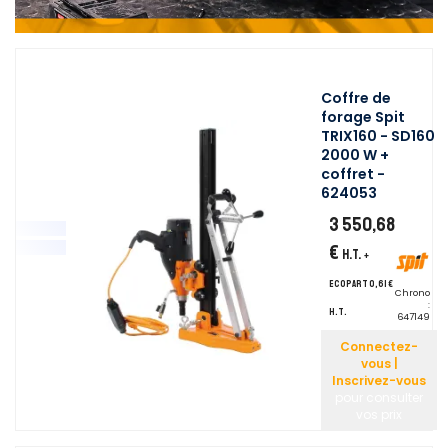
Coffre de
forage Spit
TRIX160 - SD160
2000 W +
coffret -
624053
3 550,68
€
H.T.
+
ecopart 0,61 €
Chrono
:
H.T.
647149
Connectez-
vous |
Inscrivez-vous
pour consulter
vos prix