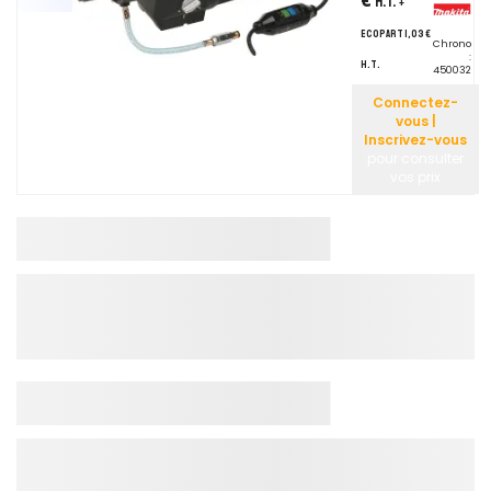
H.T.
+
ecopart 1,03 €
Chrono
:
H.T.
450032
Connectez-
vous |
Inscrivez-vous
pour consulter
vos prix