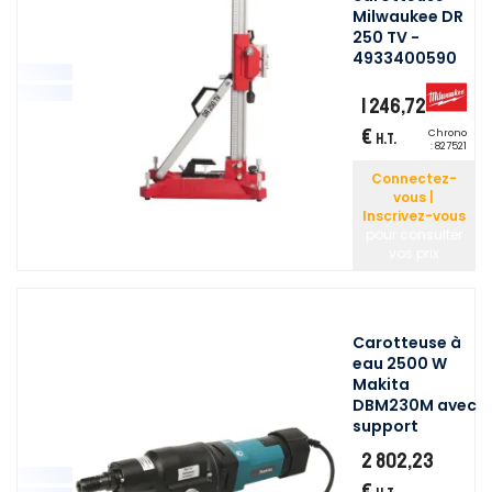
Milwaukee DR
250 TV -
4933400590
1 246,72
€
Chrono
H.T.
:
827521
Connectez-
vous |
Inscrivez-vous
pour consulter
vos prix
Carotteuse à
eau 2500 W
Makita
DBM230M avec
support
2 802,23
€