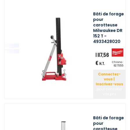
Bâti de forage
pour
carotteuse
Milwaukee DR
152 T -
4933428020
1 117,56
€
Chrono :
H.T.
827555
Connectez-
vous |
Inscrivez-vous
pour consulter
vos prix
Bâti de forage
pour
carotteuse