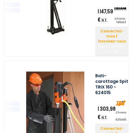
1 147,59
€
Chrono :
H.T.
745433
Connectez-
vous |
Inscrivez-vous
pour consulter
vos prix
Bati-
carottage Spit
TRIX 160 -
624015
1 303,98
Chrono
€
:
H.T.
635456
Connectez-