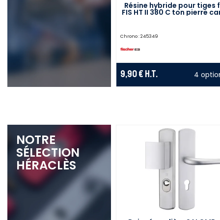
Résine hybride pour tiges f
FIS HT II 380 C ton pierre c
380 ml FISCHER 5201
Chrono :
245349
9,90 €
H.T.
4 optio
NOTRE
SÉLECTION
HÉRACLÈS