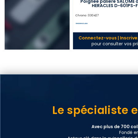
Poignée palière SALOME 
HERACLES D-601PS-F
Chrono :
030427
Connectez-vous | Inscriv
pour consulter vos pri
Le spécialiste 
Avec plus de 700 col
Fondé en