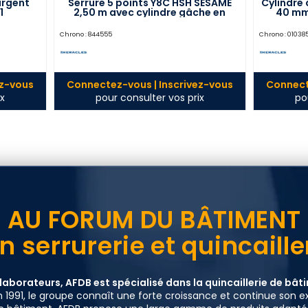
argent
Serrure 5 points Y8C HSH SESAME
Cylindre 
1
2,50 m avec cylindre gâche en
40 mm
applique A2P* droite blanc
HERACLES NP1803Y8CDT1
Chrono :
844555
Chrono :
01038
ez-vous
Connectez-vous | Inscrivez-vous
Connect
x
pour consulter vos prix
po
AU FORUM DU BÂTIMENT
en serrurerie et quincaill
laborateurs, AFDB est spécialisé dans la quincaillerie de bâtim
 1991, le groupe connaît une forte croissance et continue son e