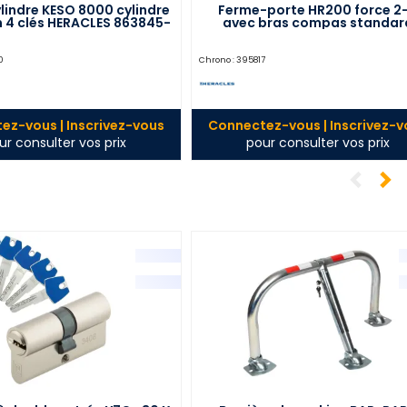
lindre KESO 8000 cylindre
Ferme-porte HR200 force 2
 4 clés HERACLES 863845-
avec bras compas standar
02-0AFB
argent HERACLES HR200111
0
Chrono :
395817
ez-vous | Inscrivez-vous
Connectez-vous | Inscrivez-v
ur consulter vos prix
pour consulter vos prix