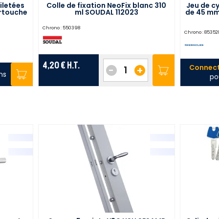
iletées
Colle de fixation NeoFix blanc 310
Jeu de cy
artouche
ml SOUDAL 112023
de 45 mm
09
Chrono :
550398
Chrono :
85352
4,20 €
H.T.
Connect
-
+
ns
po