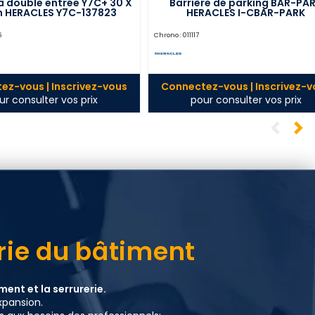
à double entrée Y7C+ 30 X
Barrière de parking BAR-PA
 HERACLES Y7C-137823
HERACLES I-CBAR-PARK
5
Chrono :
011117
ez-vous | Inscrivez-vous
Connectez-vous | Inscrivez-v
ur consulter vos prix
pour consulter vos prix
erie du bâtiment
ent et la serrurerie.
xpansion.