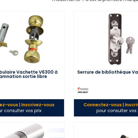
ubulaire Vachette V6300 à
Serrure de bibliothèque V
mnation sortie libre
z-vous | Inscrivez-vous
Connectez-vous | Inscr
r consulter vos prix
pour consulter vos 