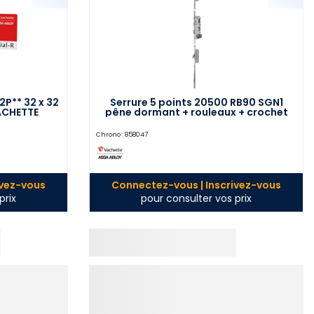
2P** 32 x 32
Serrure 5 points 20500 RB90 SGN1
ACHETTE
pêne dormant + rouleaux + crochet
2150 T18 axe 50 mm droite VACHETTE
20891000
Chrono :
858047
ivez-vous
Connectez-vous | Inscrivez-vous
prix
pour consulter vos prix