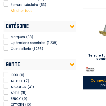
Serrure tubulaire
(53)
Afficher tout
CATÉGORIE
Marques
(38)
Opérations spéciales
(1 238)
Quincaillerie
(1 236)
Serrure t
conda
GAMME
1900
(11)
Connecte
ACTUEL
(7)
pou
ARCOLOR
(41)
ARTIS
(15)
BERCY
(9)
CITYZEN
(10)