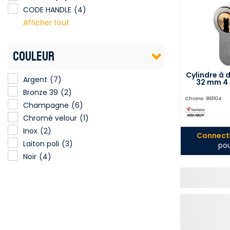
CODE HANDLE
(4)
Afficher tout
COULEUR
Cylindre à 
Argent
(7)
32 mm 4 
Bronze 39
(2)
Chrono :
861104
Champagne
(6)
Chromé velour
(1)
Inox
(2)
Connecte
Laiton poli
(3)
pou
Noir
(4)