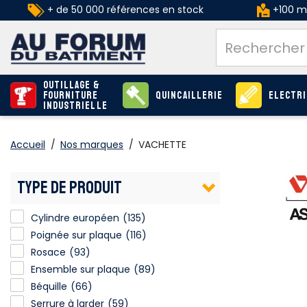
+ de 50 000 références en stock
+100 ma
Outillage &
Fourniture
Quincaillerie
Electri
industrielle
Accueil
/
Nos marques
/
VACHETTE
TYPE DE PRODUIT
Cylindre européen
(135)
Poignée sur plaque
(116)
Rosace
(93)
Ensemble sur plaque
(89)
Béquille
(66)
Serrure à larder
(59)