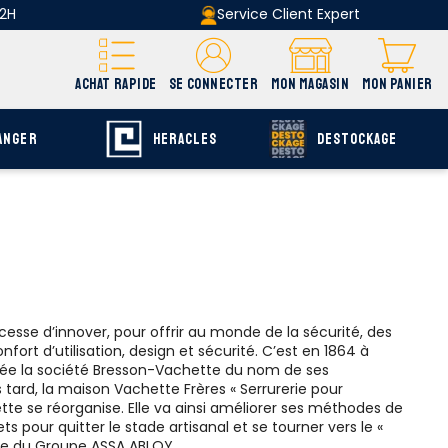
 2H
Service Client Expert
ACHAT RAPIDE
SE CONNECTER
MON MAGASIN
MON PANIER
ANGER
HERACLES
DESTOCKAGE
cesse d’innover, pour offrir au monde de la sécurité, des
nfort d’utilisation, design et sécurité. C’est en 1864 à
créée la société Bresson-Vachette du nom de ses
 tard, la maison Vachette Frères « Serrurerie pour
tte se réorganise. Elle va ainsi améliorer ses méthodes de
 pour quitter le stade artisanal et se tourner vers le «
ue du Groupe ASSA ABLOY.