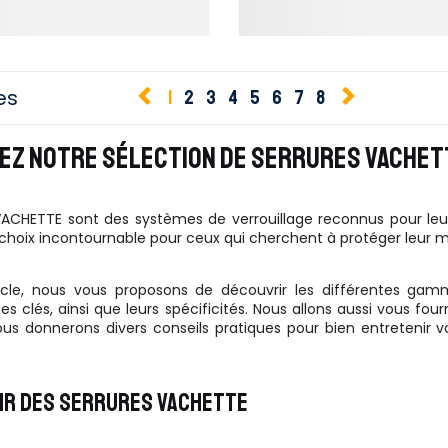
es
1
2
3
4
5
6
7
8
Z NOTRE SÉLECTION DE SERRURES VACHETT
VACHETTE sont des systèmes de verrouillage reconnus pour leur f
hoix incontournable pour ceux qui cherchent à protéger leur mai
icle, nous vous proposons de découvrir les différentes gam
es clés, ainsi que leurs spécificités. Nous allons aussi vous fou
ous donnerons divers conseils pratiques pour bien entretenir vo
IR DES SERRURES VACHETTE