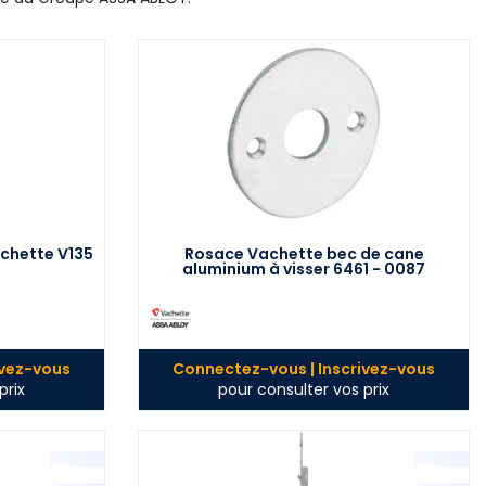
achette V135
Rosace Vachette bec de cane
aluminium à visser 6461 - 0087
ivez-vous
Connectez-vous | Inscrivez-vous
prix
pour consulter vos prix