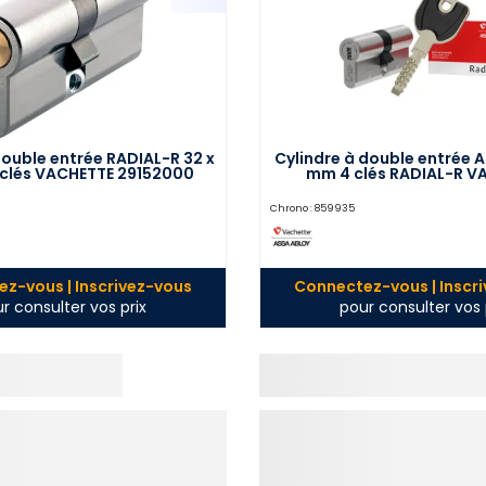
double entrée RADIAL-R 32 x
Cylindre à double entrée A
clés VACHETTE 29152000
mm 4 clés RADIAL-R V
20910000
Chrono :
859935
z-vous | Inscrivez-vous
Connectez-vous | Inscr
r consulter vos prix
pour consulter vos 