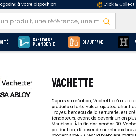
gasins à votre disposition
Click & Collect
Sanitaire
cité
Chauffage
H
Plomberie
VACHETTE
Depuis sa création, Vachette n’a eu de 
produits à forte valeur ajoutée alliant co
Troyes, berceau de la serrurerie, est 
fondateurs, avant de devenir un an plus
Meubles ». À la fin des années 30, Vache
production, déposer de nombreux brevets
modernisme ». C’est la première marq