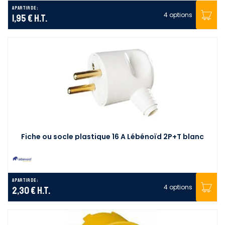
A partir de :
4 options
1,95 €
H.T.
Fiche ou socle plastique 16 A Lébénoïd 2P+T blanc
A partir de :
4 options
2,30 €
H.T.