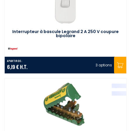
Interrupteur à bascule Legrand 2 A 250 V coupure
bipolaire
A partir de :
3 options
6,19 €
H.T.