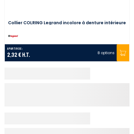
Collier COLRING Legrand incolore à denture intérieure
A partir de :
8 options
2,32 €
H.T.