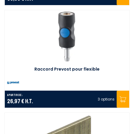
Raccord Prevost pour flexible
A partir de :
3 options
26,97 €
H.T.