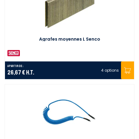
Agrafes moyennes L Senco
A partir de :
4 options
26,67 €
H.T.