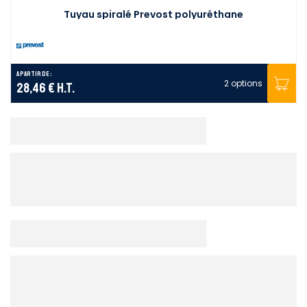
Tuyau spiralé Prevost polyuréthane
A partir de :
2 options
28,46 €
H.T.