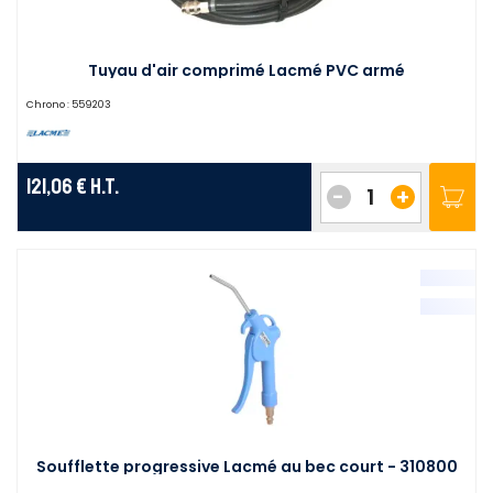
Tuyau d'air comprimé Lacmé PVC armé
Chrono :
559203
121,06 €
H.T.
-
+
Soufflette progressive Lacmé au bec court - 310800