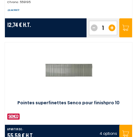
Chrono :
559195
12,74 €
H.T.
-
+
Pointes superfinettes Senco pour finishpro 10
A partir de :
4 options
55,59 €
H.T.