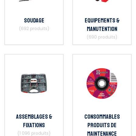
Soudage
Equipements &
Manutention
(692 produits)
(690 produits)
Assemblages &
Consommables
Fixations
Produits de
maintenance
(1 096 produits)