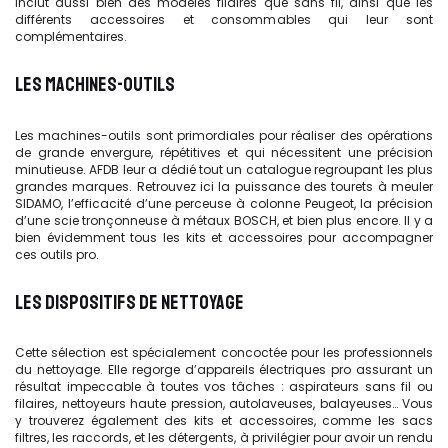
inclut aussi bien des modèles filaires que sans fil, ainsi que les
différents accessoires et consommables qui leur sont
complémentaires.
LES MACHINES-OUTILS
Les machines-outils sont primordiales pour réaliser des opérations
de grande envergure, répétitives et qui nécessitent une précision
minutieuse. AFDB leur a dédié tout un catalogue regroupant les plus
grandes marques. Retrouvez ici la puissance des tourets à meuler
SIDAMO, l’efficacité d’une perceuse à colonne Peugeot, la précision
d’une scie tronçonneuse à métaux BOSCH, et bien plus encore. Il y a
bien évidemment tous les kits et accessoires pour accompagner
ces outils pro.
LES DISPOSITIFS DE NETTOYAGE
Cette sélection est spécialement concoctée pour les professionnels
du nettoyage. Elle regorge d’appareils électriques pro assurant un
résultat impeccable à toutes vos tâches : aspirateurs sans fil ou
filaires, nettoyeurs haute pression, autolaveuses, balayeuses… Vous
y trouverez également des kits et accessoires, comme les sacs
filtres, les raccords, et les détergents, à privilégier pour avoir un rendu