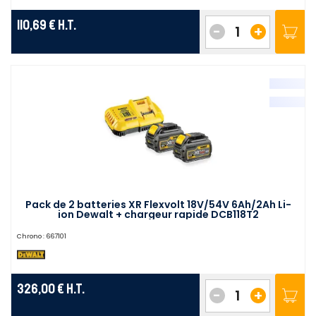
110,69 €
H.T.
-
+
Pack de 2 batteries XR Flexvolt 18V/54V 6Ah/2Ah Li-
ion Dewalt + chargeur rapide DCB118T2
Chrono :
667101
326,00 €
H.T.
-
+