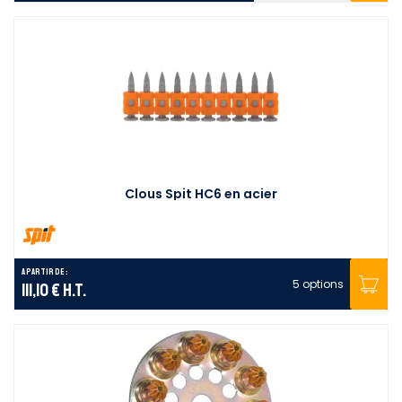
Clous Spit HC6 en acier
A partir de :
5 options
111,10 €
H.T.