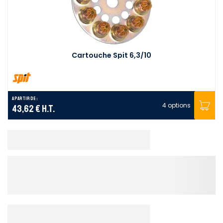
Cartouche Spit 6,3/10
A partir de :
4 options
43,62 €
H.T.