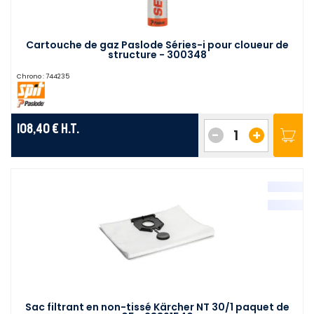
Cartouche de gaz Paslode Séries-i pour cloueur de
structure - 300348
Chrono :
744235
108,40 €
H.T.
-
+
Sac filtrant en non-tissé Kärcher NT 30/1 paquet de