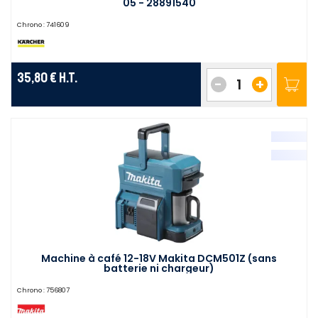
05 - 28891540
Chrono :
741609
35,80 €
H.T.
-
+
Machine à café 12-18V Makita DCM501Z (sans
batterie ni chargeur)
Chrono :
756807