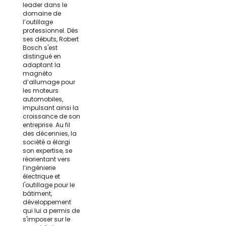
leader dans le
domaine de
l’outillage
professionnel. Dès
ses débuts, Robert
Bosch s'est
distingué en
adaptant la
magnéto
d’allumage pour
les moteurs
automobiles,
impulsant ainsi la
croissance de son
entreprise. Au fil
des décennies, la
société a élargi
son expertise, se
réorientant vers
l’ingénierie
électrique et
l'outillage pour le
bâtiment,
développement
qui lui a permis de
s'imposer sur le