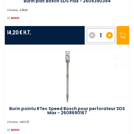
Burin plat Bosch SDS Plus - 2609390394
Chrono :
478411
14,20 €
H.T.
-
+
Burin pointu RTec Speed Bosch pour perforateur SDS
Max - 2608690167
Chrono :
491370