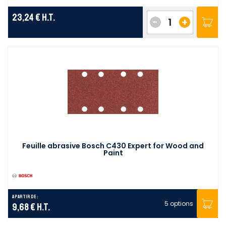
23,24 €
H.T.
-
+
Feuille abrasive Bosch C430 Expert for Wood and
Paint
A partir de :
5 options
9,68 €
H.T.