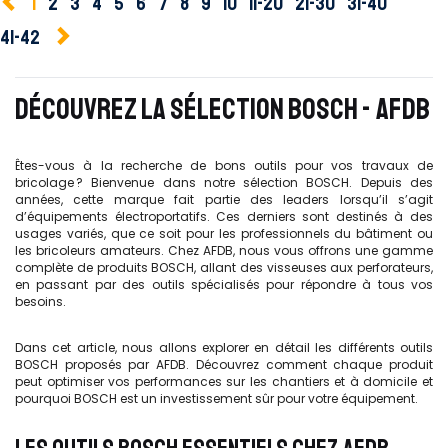
1
2
3
4
5
6
7
8
9
10
11-20
21-30
31-40
41-42
DÉCOUVREZ LA SÉLECTION BOSCH - AFDB
Êtes-vous à la recherche de bons outils pour vos travaux de
bricolage ? Bienvenue dans notre sélection BOSCH. Depuis des
années, cette marque fait partie des leaders lorsqu’il s’agit
d’équipements électroportatifs. Ces derniers sont destinés à des
usages variés, que ce soit pour les professionnels du bâtiment ou
les bricoleurs amateurs. Chez AFDB, nous vous offrons une gamme
complète de produits BOSCH, allant des visseuses aux perforateurs,
en passant par des outils spécialisés pour répondre à tous vos
besoins.
Dans cet article, nous allons explorer en détail les différents outils
BOSCH proposés par AFDB. Découvrez comment chaque produit
peut optimiser vos performances sur les chantiers et à domicile et
pourquoi BOSCH est un investissement sûr pour votre équipement.