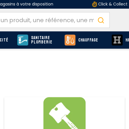
gasins à votre disposition
Click & Collect
Sanitaire
cité
Chauffage
H
Plomberie