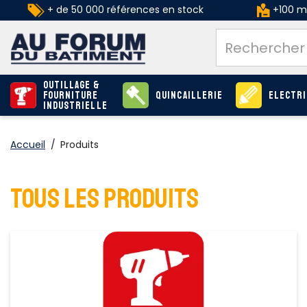
+ de 50 000 références en stock
+100 ma
Outillage &
Fourniture
Quincaillerie
Electri
industrielle
Accueil
/
Produits
TOUS LES PRODUITS