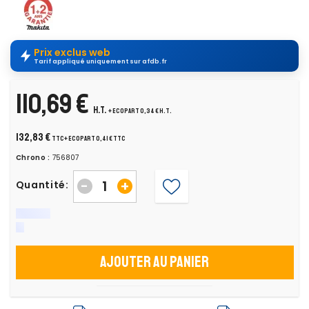
Prix exclus web
Tarif appliqué uniquement sur afdb.fr
110,69 €
H.T.
+ ecopart 0,34 € H.T.
132,83 €
TTC
+ ecopart 0,41 € TTC
Chrono :
756807
-
+
Quantité:
Ajouter au panier