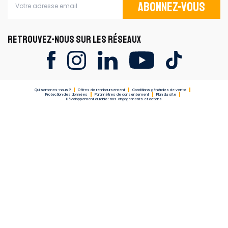
Abonnez-vous
RETROUVEZ-NOUS SUR LES RÉSEAUX
Qui sommes-nous ?
Offres de remboursement
Conditions générales de vente
Protection des données
Paramètres de consentement
Plan du site
Développement durable : nos engagements et actions