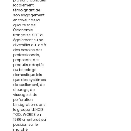
pro sont fabriqués
localement,
témoignant de
son engagement
en faveur de la
qualité et de
l'économie
française. SPIT a
également su se
diversifier au-delà
des besoins des
professionnels,
proposant des
produits adaptés
au bricolage
domestique tels
que des systèmes
de scellement, de
clouage, de
vissage et de
perforation.
L’intégration dans
le groupe ILLINOIS
TOOL WORKS en
1986 a renforcé sa
position sur le
marché.