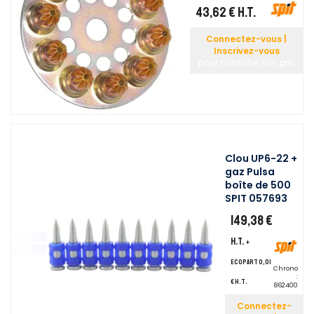
43,62 €
H.T.
Connectez-vous |
Inscrivez-vous
pour consulter vos prix
Clou UP6-22 +
gaz Pulsa
boîte de 500
SPIT 057693
149,38 €
H.T.
+
ecopart 0,01
Chrono
:
€ H.T.
862400
Connectez-