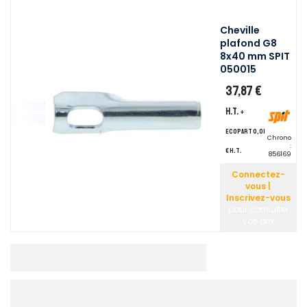
Cheville
plafond G8
8x40 mm SPIT
050015
37,87 €
H.T.
+
ecopart 0,01
Chrono
:
€ H.T.
856169
Connectez-
vous |
Inscrivez-vous
pour consulter
vos prix