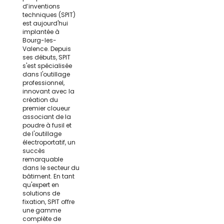
d’inventions
techniques (SPIT)
est aujourd'hui
implantée à
Bourg-les-
Valence. Depuis
ses débuts, SPIT
s'est spécialisée
dans l'outillage
professionnel,
innovant avec la
création du
premier cloueur
associant de la
poudre à fusil et
de l'outillage
électroportatif, un
succès
remarquable
dans le secteur du
bâtiment. En tant
qu'expert en
solutions de
fixation, SPIT offre
une gamme
complète de