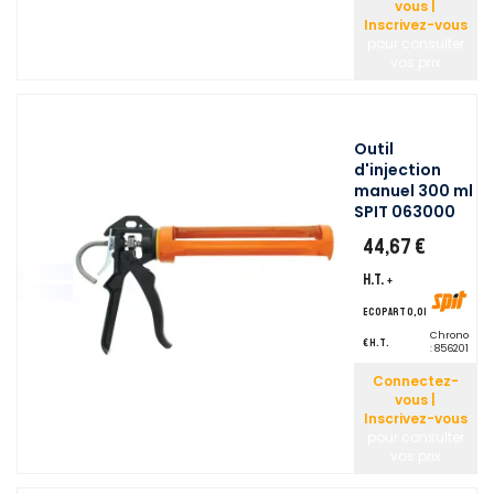
vous |
Inscrivez-vous
pour consulter
vos prix
Outil
d'injection
manuel 300 ml
SPIT 063000
44,67 €
H.T.
+
ecopart 0,01
Chrono
€ H.T.
:
856201
Connectez-
vous |
Inscrivez-vous
pour consulter
vos prix