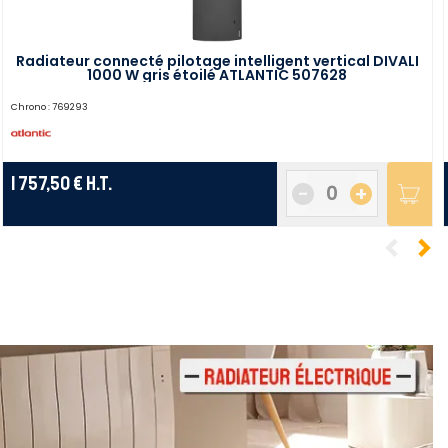
Radiateur connecté pilotage intelligent vertical DIVALI
1000 W gris étoilé ATLANTIC 507628
Chrono :
769293
1 757,50 €
H.T.
-
+