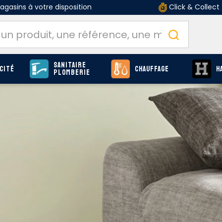
gasins à votre disposition
Click & Collect
Sanitaire
cité
Chauffage
H
Plomberie