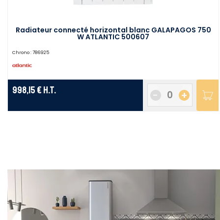
Radiateur connecté horizontal blanc GALAPAGOS 750
W ATLANTIC 500607
Chrono :
786925
998,15 €
H.T.
-
+