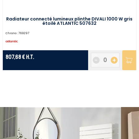
Radiateur connecté lumineux plinthe DIVALI 1000 W gris
étoilé ATLANTIC 507632
Chrono :
769297
807,68 €
H.T.
-
+