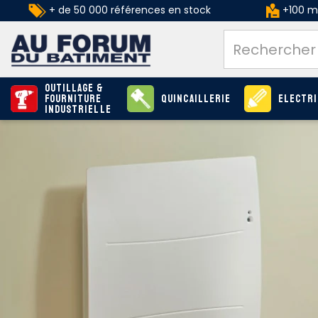
+ de 50 000 références en stock
+100 ma
Outillage &
Fourniture
Quincaillerie
Electri
industrielle