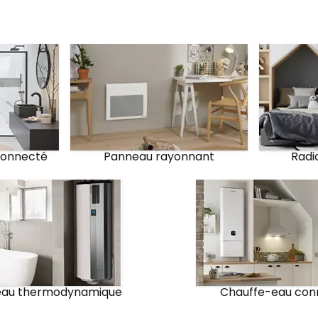
connecté
Panneau rayonnant
Radi
eau thermodynamique
Chauffe-eau con