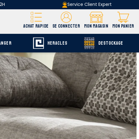
 2H
Service Client Expert
ACHAT RAPIDE
SE CONNECTER
MON MAGASIN
MON PANIER
ANGER
HERACLES
DESTOCKAGE