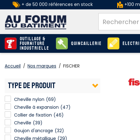
+ de 50 000 références en stock
+100 ma
Outillage &
Fourniture
Quincaillerie
Electri
industrielle
Accueil
/
Nos marques
/
FISCHER
TYPE DE PRODUIT
Cheville nylon
(69)
Cheville à expansion
(47)
Collier de fixation
(46)
Cheville
(39)
Goujon d'ancrage
(32)
Cheville métallique
(29)