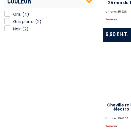
COULEUR
25 mm de 
Chrono :
851526
Gris
(4)
Gris pierre
(2)
Noir
(2)
6,90 €
H.T.
Cheville r
électro-
Chrono :
794356