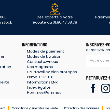
 000
Des experts à votre
Paiemen
n stock
écoute au 01.86.47.68.78
INFORMATIONS
INSCRIVEZ-V
et recevez en
Modes de paiement
 en
Modes de Livraison
Contactez-nous
ration
Nos magasins
EPI, travaillez bien protégés
Prime TOP BTP
RETROUVEZ-N
élité
Informations ENR
Index égalité
Hommes/Femmes
ment
Conditions générales de vente
Protection des données
Pa