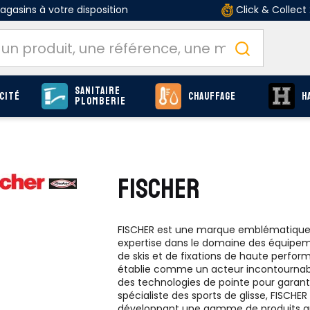
gasins à votre disposition
Click & Collect
Sanitaire
cité
Chauffage
H
Plomberie
FISCHER
FISCHER est une marque emblématique qu
expertise dans le domaine des équipem
de skis et de fixations de haute perform
établie comme un acteur incontournable
des technologies de pointe pour garant
spécialiste des sports de glisse, FISC
développant une gamme de produits qui