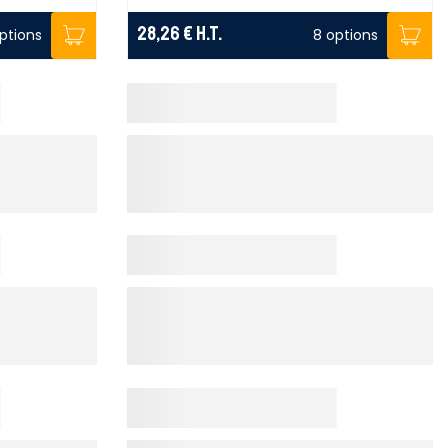
28,26 €
H.T.
options
8 options