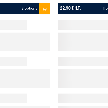
22,90 €
H.T.
3 options
11 