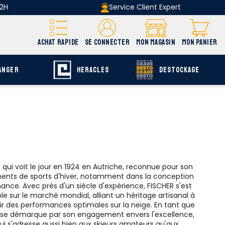
 2H
Service Client Expert
ACHAT RAPIDE
SE CONNECTER
MON MAGASIN
MON PANIER
ANGER
HERACLES
DESTOCKAGE
i voit le jour en 1924 en Autriche, reconnue pour son
ents de sports d'hiver, notamment dans la conception
ance. Avec près d'un siècle d'expérience, FISCHER s'est
 sur le marché mondial, alliant un héritage artisanal à
ir des performances optimales sur la neige. En tant que
HER se démarque par son engagement envers l'excellence,
 s'adresse aussi bien aux skieurs amateurs qu'aux