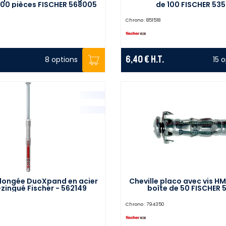
100 pièces FISCHER 568005
de 100 FISCHER 53
Chrono :
851518
6,40 €
H.T.
8 options
15 
allongée DuoXpand en acier
Cheville placo avec vis H
zingué Fischer - 562149
boîte de 50 FISCHER 
Chrono :
794350