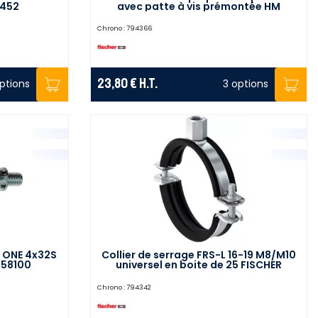
5452
avec patte à vis prémontée HM
5x37PV boite de 50 FISCHER 562639
Chrono :
794366
23,80 €
H.T.
options
3 options
M ONE 4x32S
Collier de serrage FRS-L 16-19 M8/M10
558100
universel en boite de 25 FISCHER
539445
Chrono :
794342