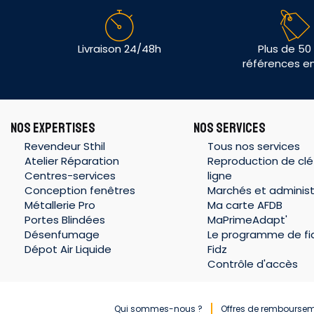
Livraison 24/48h
Plus de 50
références e
NOS EXPERTISES
NOS SERVICES
Revendeur Sthil
Tous nos services
Atelier Réparation
Reproduction de clé
Centres-services
ligne
Conception fenêtres
Marchés et administ
Métallerie Pro
Ma carte AFDB
Portes Blindées
MaPrimeAdapt'
Désenfumage
Le programme de fid
Dépot Air Liquide
Fidz
Contrôle d'accès
Qui sommes-nous ?
Offres de rembourse