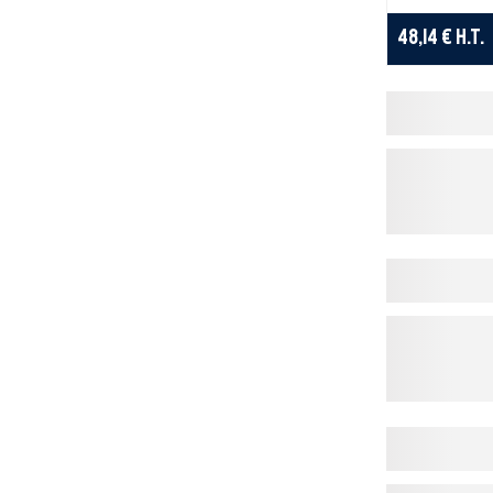
48,14 €
H.T.