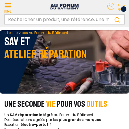
Menu
< Les services Au Forum du Bâtiment
SAV ET
ATELIER RÉPARATION
UNE SECONDE
VIE
POUR VOS
OUTILS
Un
SAV réparation intégré
au Forum du Bâtiment
Des réparateurs agréés par les
plus grandes marques
Expert en
électro-portatif