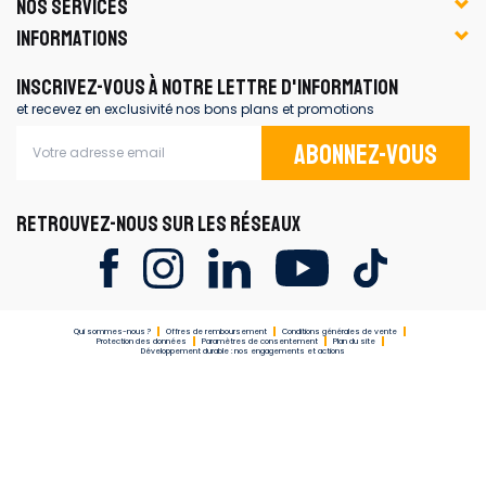
NOS SERVICES
INFORMATIONS
INSCRIVEZ-VOUS À NOTRE LETTRE D'INFORMATION
et recevez en exclusivité nos bons plans et promotions
Abonnez-vous
RETROUVEZ-NOUS SUR LES RÉSEAUX
Qui sommes-nous ?
Offres de remboursement
Conditions générales de vente
Protection des données
Paramètres de consentement
Plan du site
Développement durable : nos engagements et actions