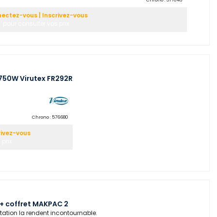
ectez-vous | Inscrivez-vous
pour consulter vos prix
 750W Virutex FR292R
Chrono :
576680
rivez-vous
 prix
 + coffret MAKPAC 2
tation la rendent incontournable.