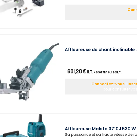
Conn
Affleureuse de chant inclinable
601,20 €
H.T.
+ ecopart 0,42 € H.T.
Connectez-vous | Insc
pour consulter vos
Affleureuse Makita 3710J 530 W
Sa puissance et sa haute vitesse de ro