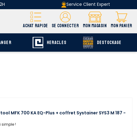
 2H
Service Client Expert
ACHAT RAPIDE
SE CONNECTER
MON MAGASIN
MON PANIER
ANGER
HERACLES
DESTOCKAGE
ool MFK 700 KA EQ-Plus + coffret Systainer SYS3 M 187 -
 simple !