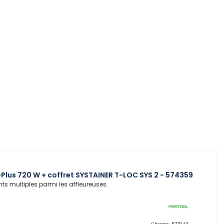
Plus 720 W + coffret SYSTAINER T-LOC SYS 2 - 574359
ents multiples parmi les affleureuses.
Chrono :
577043