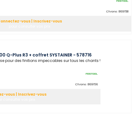
Chrono :
869158
onnectez-vous | Inscrivez-vous
pour consulter vos prix
0 Q-Plus R3 + coffret SYSTAINER - 578716
se pour des finitions impeccables sur tous les chants !
Chrono :
869156
z-vous | Inscrivez-vous
r consulter vos prix