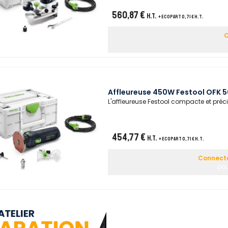
560,87 €
H.T.
+ ecopart 0,71 € H.T.
C
Affleureuse 450W Festool OFK 50
L'affleureuse Festool compacte et préci
454,77 €
H.T.
+ ecopart 0,71 € H.T.
Connecte
pou