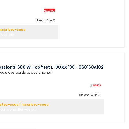
Chrono :
744161
nscrivez-vous
 vos prix
essional 600 W + coffret L-BOXX 136 - 060160A102
récis des bords et des chants !
Chrono :
488596
tez-vous | Inscrivez-vous
our consulter vos prix