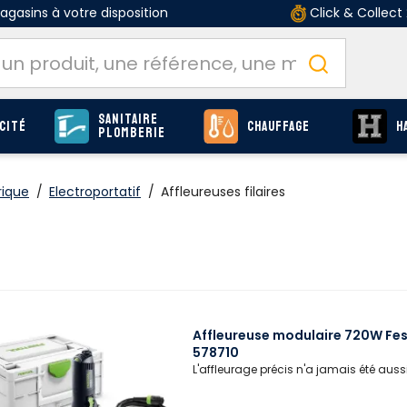
gasins à votre disposition
Click & Collect
Sanitaire
cité
Chauffage
H
Plomberie
rique
/
Electroportatif
/
Affleureuses filaires
Affleureuse modulaire 720W Fest
578710
L'affleurage précis n'a jamais été aussi