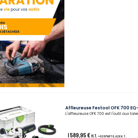
Affleureuse Festool OFK 700 EQ-
L'affleureuse OFK 700 est l'outil aux tal
1 589,95 €
H.T.
+ ecopart 0,42 € H.T.