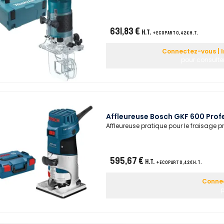
631,83 €
H.T.
+ ecopart 0,42 € H.T.
Connectez-vous | I
pour consulter
Affleureuse Bosch GKF 600 Prof
Affleureuse pratique pour le fraisage p
595,67 €
H.T.
+ ecopart 0,42 € H.T.
Connec
p