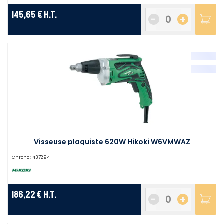
145,65 €
H.T.
-
+
Visseuse plaquiste 620W Hikoki W6VMWAZ
Chrono :
437294
186,22 €
H.T.
-
+