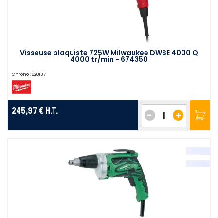
Visseuse plaquiste 725W Milwaukee DWSE 4000 Q
4000 tr/min - 674350
Chrono :
828137
245,97 €
H.T.
-
+