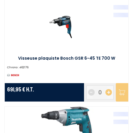
Visseuse plaquiste Bosch GSR 6-45 TE 700 W
Chrono :
462176
691,95 €
H.T.
-
+