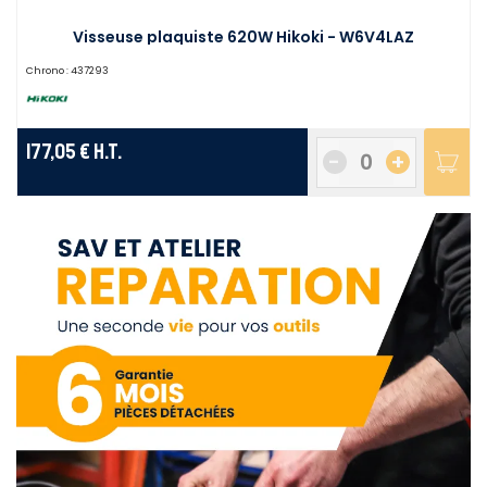
Visseuse plaquiste 620W Hikoki - W6V4LAZ
Chrono :
437293
177,05 €
H.T.
-
+