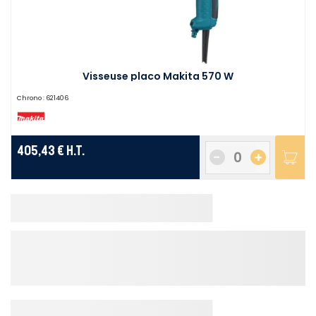
Visseuse placo Makita 570 W
Chrono :
621406
405,43 €
H.T.
-
+