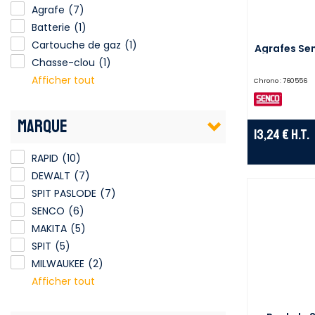
Agrafe
(7)
Batterie
(1)
Cartouche de gaz
(1)
Agrafes Se
Chasse-clou
(1)
Afficher tout
Chrono :
760556
MARQUE
13,24 €
H.T.
RAPID
(10)
DEWALT
(7)
SPIT PASLODE
(7)
SENCO
(6)
MAKITA
(5)
SPIT
(5)
MILWAUKEE
(2)
Afficher tout