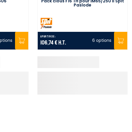
606
Pack clous F16 TH pour IM65/250 II Spit
Paslode
A partir de :
ptions
6 options
106,74 €
H.T.