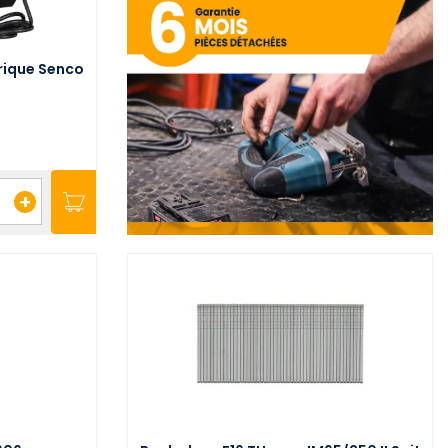
rique Senco
+