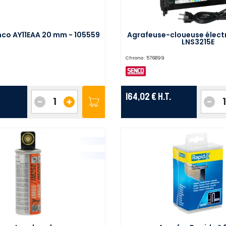
nco AY11EAA 20 mm - 105559
Agrafeuse-cloueuse élect
LNS3215E
Chrono :
576899
164,02 €
H.T.
-
+
-