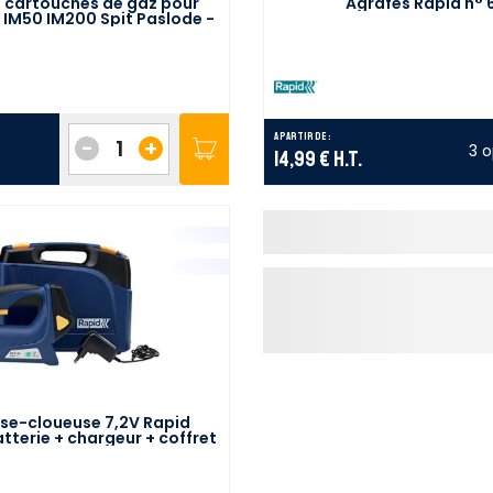
2 cartouches de gaz pour
Agrafes Rapid n° 
 IM50 IM200 Spit Paslode -
300341
A partir de :
-
+
3 o
14,99 €
H.T.
se-cloueuse 7,2V Rapid
tterie + chargeur + coffret
- 5001387