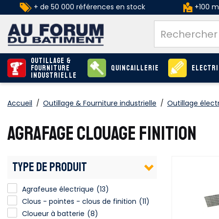
+ de 50 000 références en stock
+100 ma
Outillage &
Fourniture
Quincaillerie
Electri
industrielle
Accueil
/
Outillage & Fourniture industrielle
/
Outillage élect
AGRAFAGE CLOUAGE FINITION
TYPE DE PRODUIT
Agrafeuse électrique
(13)
Clous - pointes - clous de finition
Clous - pointes - clous de finition
(11)
Cloueur à batterie
(8)