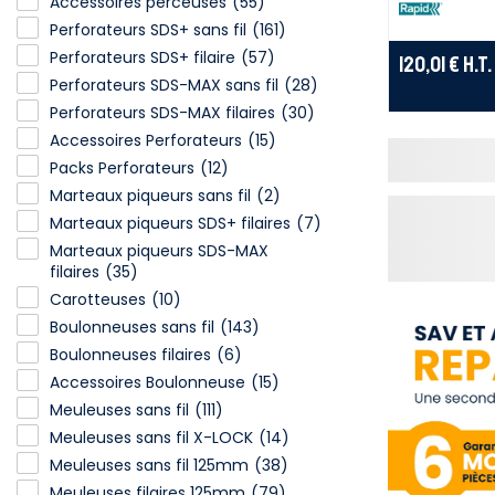
Accessoires perceuses
(55)
Perforateurs SDS+ sans fil
(161)
Perforateurs SDS+ filaire
(57)
120,01 €
H.T.
Perforateurs SDS-MAX sans fil
(28)
Perforateurs SDS-MAX filaires
(30)
Accessoires Perforateurs
(15)
Packs Perforateurs
(12)
Marteaux piqueurs sans fil
(2)
Marteaux piqueurs SDS+ filaires
(7)
Marteaux piqueurs SDS-MAX
filaires
(35)
Carotteuses
(10)
Boulonneuses sans fil
(143)
Boulonneuses filaires
(6)
Accessoires Boulonneuse
(15)
Meuleuses sans fil
(111)
Meuleuses sans fil X-LOCK
(14)
Meuleuses sans fil 125mm
(38)
Meuleuses filaires 125mm
(79)