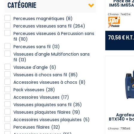
Pack de 
CATÉGORIE
IM65 IM65A
Chrono :
744234
Perceuses magnétiques
(8)
Perceuses visseuses sans fil
(264)
Perceuses visseuses à Percussion sans
70,56 €
H.T.
fil
(110)
Perceuses sans fil
(13)
Visseuses d'angle Multifonction sans
fil
(13)
Visseuse d'angle
(6)
Visseuses à chocs sans fil
(85)
Accessoires visseuses à chocs
(8)
Pack visseuses
(28)
Accessoires Visseuses
(17)
Visseuses plaquistes sans fil
(35)
Visseuses plaquistes filaires
(19)
Agrafeu
BTX140 + ba
Accessoires visseuses plaquistes
(5)
Perceuses filaires
(32)
Chrono :
778546