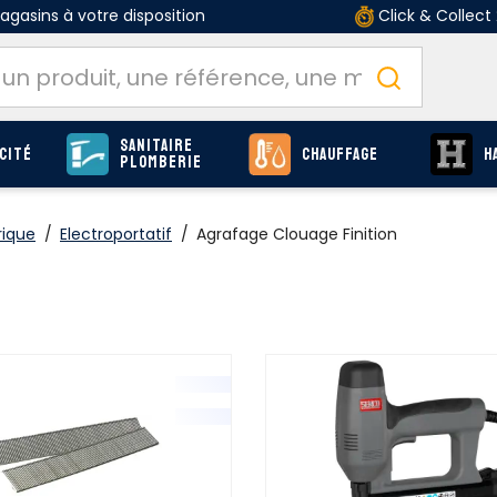
gasins à votre disposition
Click & Collect
Sanitaire
cité
Chauffage
H
Plomberie
rique
/
Electroportatif
/
Agrafage Clouage Finition