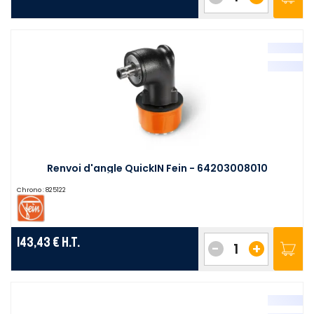
Renvoi d'angle QuickIN Fein - 64203008010
Chrono :
825122
143,43 €
H.T.
-
+