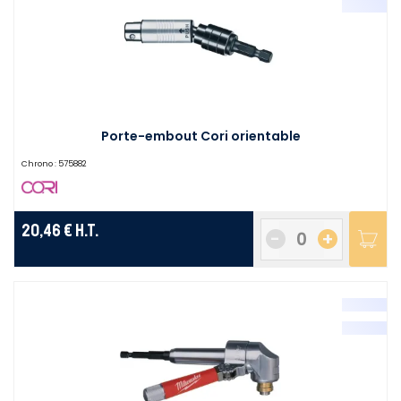
Porte-embout Cori orientable
Chrono :
575882
20,46 €
H.T.
-
+