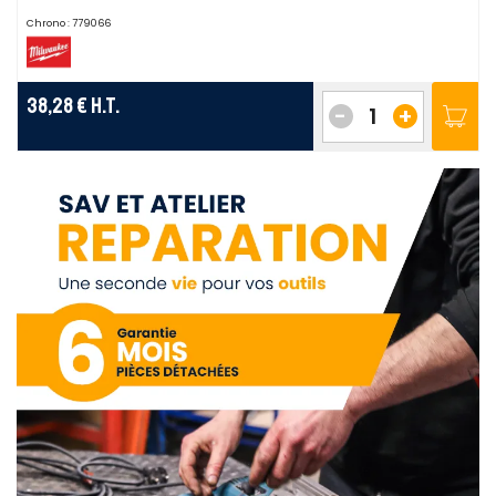
Chrono :
779066
38,28 €
H.T.
-
+