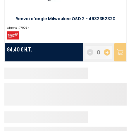
Renvoi d'angle Milwaukee OSD 2 - 4932352320
Chrono :
779034
84,40 €
H.T.
-
+