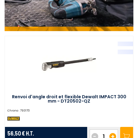
Renvoi d'angle droit et flexible Dewalt IMPACT 300
mm - DT20502-QZ
Chrono :
793170
56,50 €
H.T.
-
+