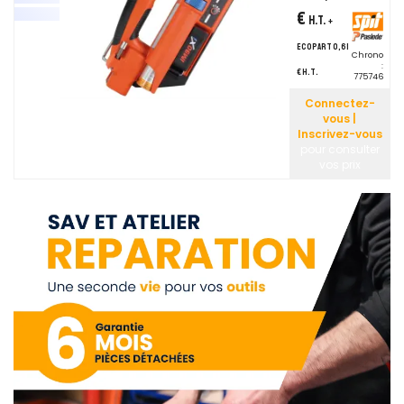
€
H.T.
+
ecopart 0,61
Chrono
:
€ H.T.
775746
Connectez-
vous |
Inscrivez-vous
pour consulter
vos prix