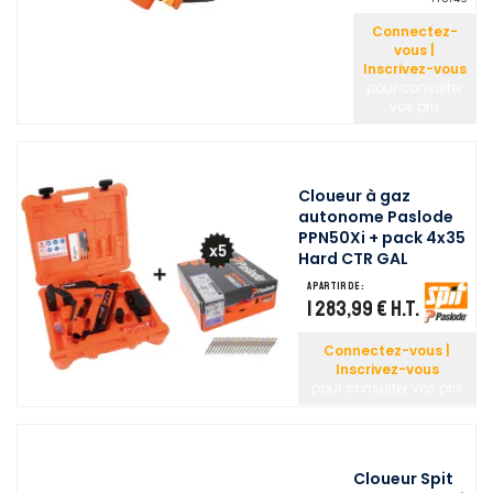
Connectez-
vous |
Inscrivez-vous
pour consulter
vos prix
Cloueur à gaz
autonome Paslode
PPN50Xi + pack 4x35
Hard CTR GAL
A partir de :
1 283,99 €
H.T.
Connectez-vous |
Inscrivez-vous
pour consulter vos prix
Cloueur Spit