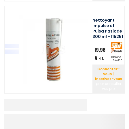
Nettoyant
Impulse et
Pulsa Paslode
300 ml - 115251
19,98
€
Chrono :
H.T.
744220
Connectez-
vous |
Inscrivez-vous
pour consulter
vos prix