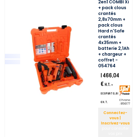
2en1 COMBI Xi
+ pack clous
crantés
2,8x70mm +
pack clous
Hard n'Safe
crantés
4x35mm +
batterie 2,1Ah
+ chargeur +
coffret -
054764
1 466,04
€
H.T.
+
ecopart 0,61
Chrono
€ H.T.
:
856177
Connectez-
vous |
Inscrivez-vous
pour consulter
vos prix