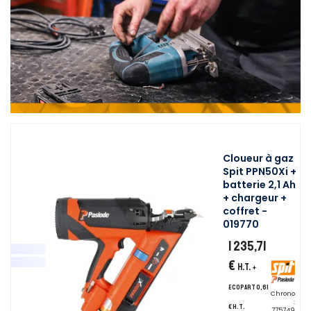
Cloueur à gaz
Spit PPN50Xi +
batterie 2,1 Ah
+ chargeur +
coffret -
019770
1 235,71
€
H.T.
+
ecopart 0,61
Chrono
:
€ H.T.
775749