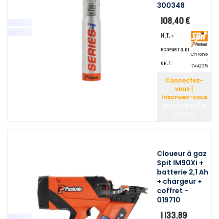
300348
108,40 €
H.T.
+
ecopart 0,01
Chrono
:
€ H.T.
744235
Connectez-
vous |
Inscrivez-vous
pour consulter
vos prix
Cloueur à gaz
Spit IM90Xi +
batterie 2,1 Ah
+ chargeur +
coffret -
019710
1 133,89