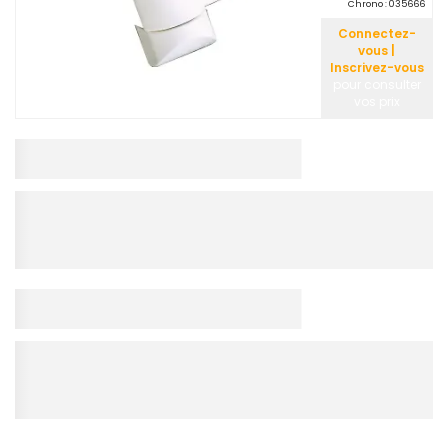
Chrono :
035666
Connectez-
vous |
Inscrivez-vous
pour consulter
vos prix