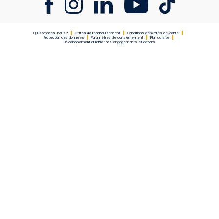
Qui sommes-nous ?
Offres de remboursement
Conditions générales de vente
Protection des données
Paramètres de consentement
Plan du site
Développement durable : nos engagements et actions