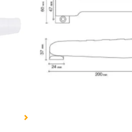
1 option :
Finition :
Argent
Chromé
E