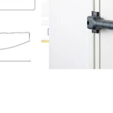
poxy blanc
Imprimer avec prix
Imprimer sans prix