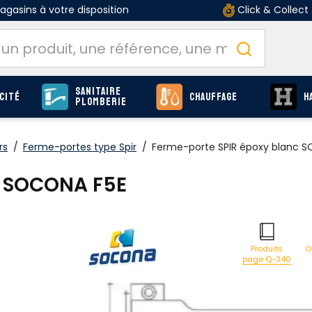
gasins à votre disposition
Click & Collect
Sanitaire
cité
Chauffage
H
Plomberie
rs
/
Ferme-portes type Spir
/
Ferme-porte SPIR époxy blanc 
c SOCONA F5E
O
Produits
page Q-340