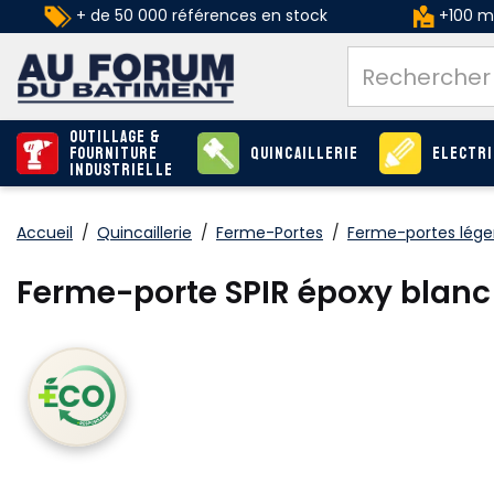
+ de 50 000 références en stock
+100 ma
Outillage &
Fourniture
Quincaillerie
Electri
industrielle
Accueil
/
Quincaillerie
/
Ferme-Portes
/
Ferme-portes lége
Ferme-porte SPIR époxy blan