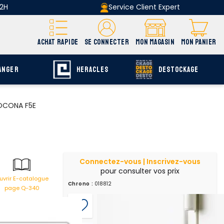
 2H
Service Client Expert
ACHAT RAPIDE
SE CONNECTER
MON MAGASIN
MON PANIER
ANGER
HERACLES
DESTOCKAGE
SOCONA F5E
Connectez-vous | Inscrivez-vous
pour consulter vos prix
uvrir E-catalogue
Chrono :
018812
page Q-340