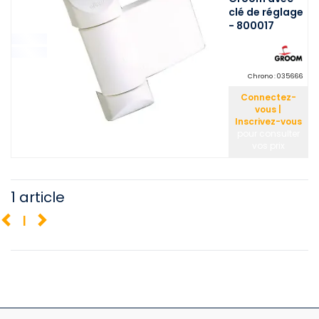
clé de réglage
- 800017
Chrono :
035666
Connectez-
vous |
Inscrivez-vous
pour consulter
vos prix
1 article
1