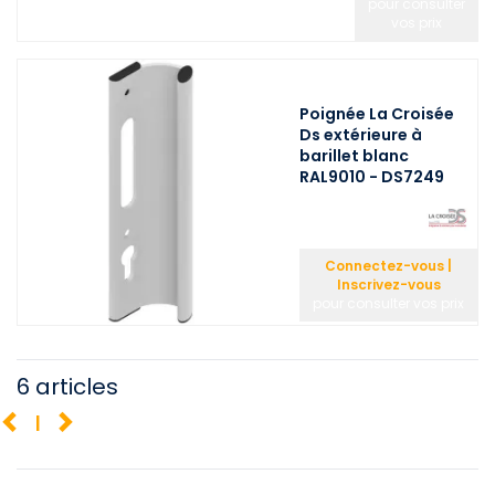
pour consulter
vos prix
Poignée La Croisée
Ds extérieure à
barillet blanc
RAL9010 - DS7249
Connectez-vous |
Inscrivez-vous
pour consulter vos prix
6 articles
1