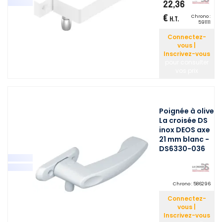
22,36
€
Chrono :
H.T.
591111
Connectez-
vous |
Inscrivez-vous
pour consulter
vos prix
Poignée à olive
La croisée DS
inox DEOS axe
21 mm blanc -
DS6330-036
Chrono :
586296
Connectez-
vous |
Inscrivez-vous