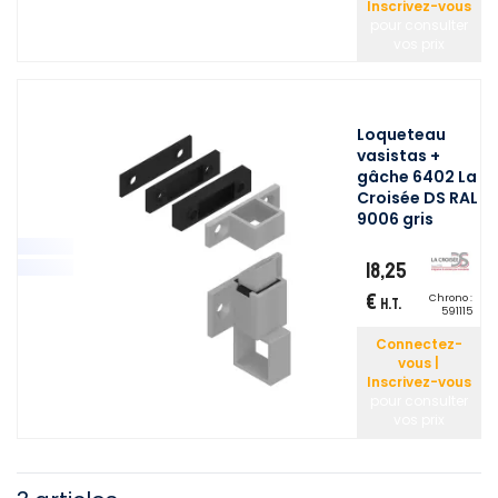
Inscrivez-vous
pour consulter
vos prix
Loqueteau
vasistas +
gâche 6402 La
Croisée DS RAL
9006 gris
18,25
€
Chrono :
H.T.
591115
Connectez-
vous |
Inscrivez-vous
pour consulter
vos prix