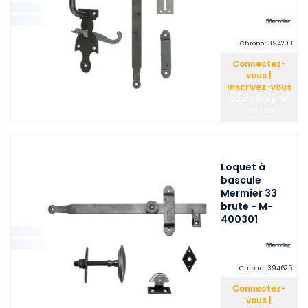
Chrono :
394208
Connectez-
vous |
Inscrivez-vous
pour consulter
vos prix
Loquet à
bascule
Mermier 33
brute - M-
400301
Chrono :
394625
Connectez-
vous |