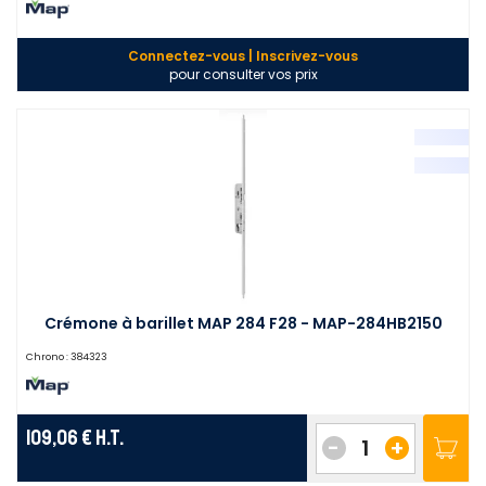
Connectez-vous | Inscrivez-vous
pour consulter vos prix
Crémone à barillet MAP 284 F28 - MAP-284HB2150
Chrono :
384323
109,06 €
H.T.
-
+