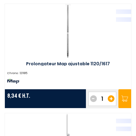
Prolongateur Map ajustable 1120/1617
Chrono :
121185
8,34 €
H.T.
-
+