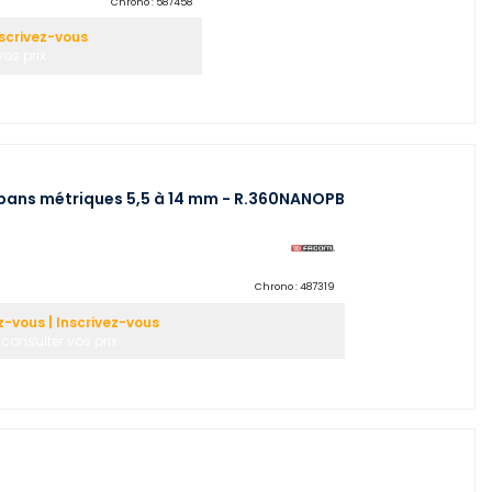
Chrono :
587458
scrivez-vous
vos prix
6 pans métriques 5,5 à 14 mm - R.360NANOPB
Chrono :
487319
-vous | Inscrivez-vous
consulter vos prix