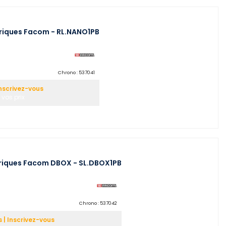
étriques Facom - RL.NANO1PB
Chrono :
537041
nscrivez-vous
 vos prix
étriques Facom DBOX - SL.DBOX1PB
Chrono :
537042
| Inscrivez-vous