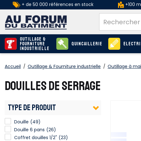
+ de 50 000 références en stock
+100 ma
Outillage &
Fourniture
Quincaillerie
Electri
industrielle
Accueil
/
Outillage & Fourniture industrielle
/
Outillage à ma
DOUILLES DE SERRAGE
TYPE DE PRODUIT
Douille
(49)
Douille 6 pans
(26)
Coffret douilles 1/2"
(23)