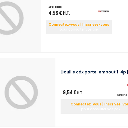
A partir de :
4,56 €
H.T.
Connectez-vous | Inscrivez-vous
pour consulter vos prix
Douille cdx porte-embout 1-4p |
9,54 €
H.T.
Chrono 
Connectez-vous | Inscrivez-vo
pour consulter vos prix