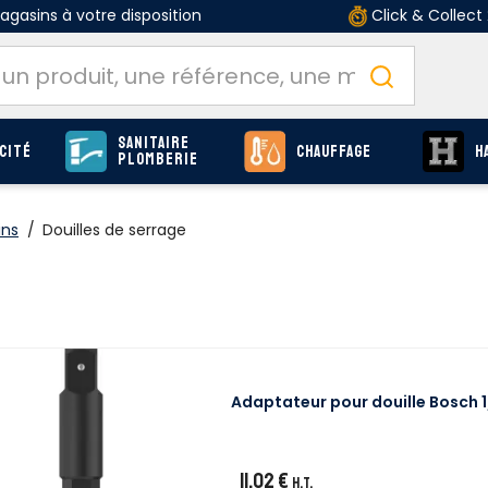
gasins à votre disposition
Click & Collect
Sanitaire
cité
Chauffage
H
Plomberie
ins
/
Douilles de serrage
Adaptateur pour douille Bosch 1/
11,02 €
H.T.