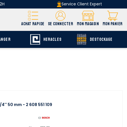
 2H
Service Client Expert
ACHAT RAPIDE
SE CONNECTER
MON MAGASIN
MON PANIER
ANGER
HERACLES
DESTOCKAGE
4'' 50 mm - 2 608 551 109