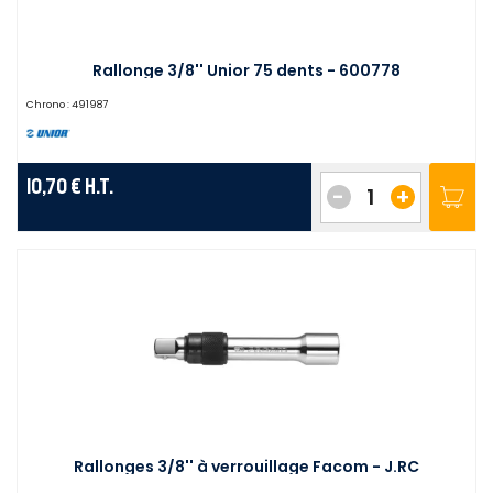
Rallonge 3/8'' Unior 75 dents - 600778
Chrono :
491987
10,70 €
H.T.
-
+
Rallonges 3/8'' à verrouillage Facom - J.RC