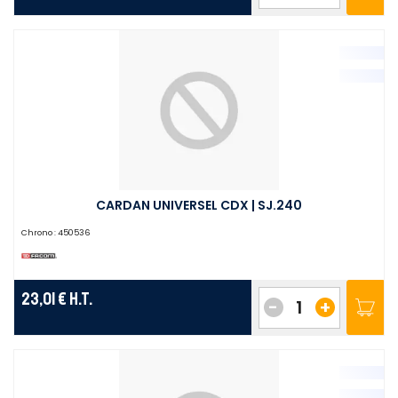
CARDAN UNIVERSEL CDX | SJ.240
Chrono :
450536
23,01 €
H.T.
-
+