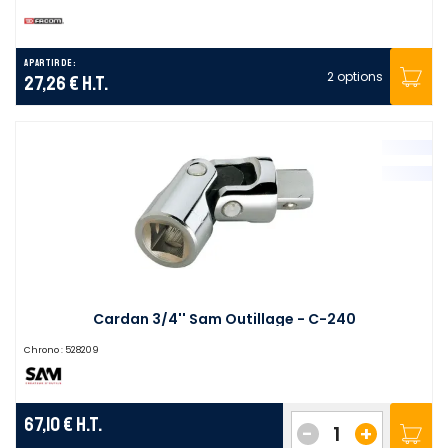
A partir de :
2 options
27,26 €
H.T.
Cardan 3/4'' Sam Outillage - C-240
Chrono :
528209
67,10 €
H.T.
-
+