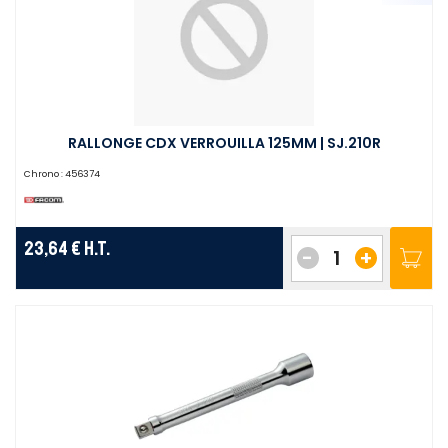
RALLONGE CDX VERROUILLA 125MM | SJ.210R
Chrono :
456374
23,64 €
H.T.
-
+