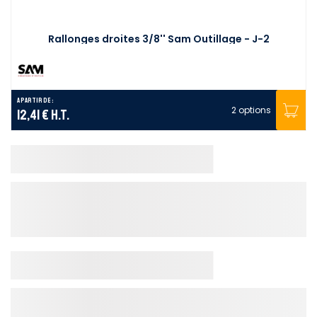
Rallonges droites 3/8'' Sam Outillage - J-2
A partir de :
2 options
12,41 €
H.T.