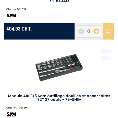
73-RA34M
Chrono :
527768
404,93 €
H.T.
-
+
Module ABS 1/3 Sam outillage douilles et accessoires
1/2'' 27 outils - 75-SH1M
Chrono :
796369