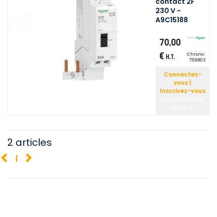
contact 2F
230 V -
A9C15188
70,00
€
Chrono :
H.T.
759803
Connectez-
vous |
Inscrivez-vous
pour consulter
vos prix
2 articles
1