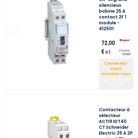
silencieux
bobine 25 A
contact 2F 1
module -
412501
72,00
€
Chrono :
H.T.
513821
Connectez-
vous |
Inscrivez-vous
pour consulter
vos prix
Contacteur à
sélecteur
ACTI9 IDT40
CT Schneider
Electric 25 A 2P