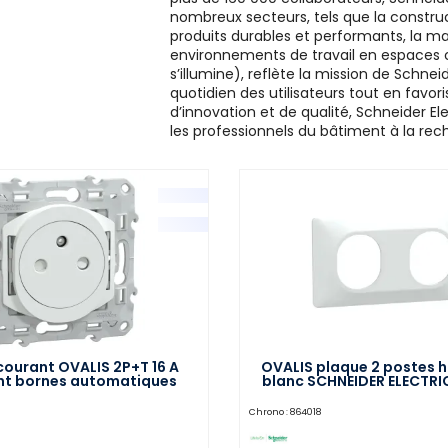
nombreux secteurs, tels que la construct
produits durables et performants, la ma
environnements de travail en espaces con
s’illumine), reflète la mission de Schneid
quotidien des utilisateurs tout en favo
d’innovation et de qualité, Schneider E
les professionnels du bâtiment à la rec
 courant OVALIS 2P+T 16 A
OVALIS plaque 2 postes h
nt bornes automatiques
blanc SCHNEIDER ELECTR
NEIDER ELECTRIC S320052
Chrono :
864018