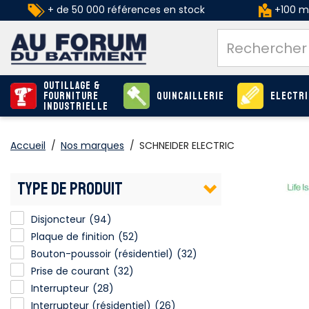
+ de 50 000 références en stock
+100 ma
Outillage &
Fourniture
Quincaillerie
Electri
industrielle
Accueil
/
Nos marques
/
SCHNEIDER ELECTRIC
TYPE DE PRODUIT
Disjoncteur
(94)
Plaque de finition
(52)
Bouton-poussoir (résidentiel)
Bouton-poussoir (résidentiel)
(32)
Prise de courant
(32)
Interrupteur
(28)
Interrupteur (résidentiel)
Interrupteur (résidentiel)
(26)