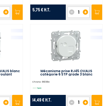
5,75 €
H.T.
+
-
+
VALIS blanc
Mécanisme prise RJ45 OVALIS
roulant
catégorie 6 STP grade 3 blanc
320567W
SCHNEIDER ELECTRIC S320476
Chrono :
861384
14,49 €
H.T.
+
-
+