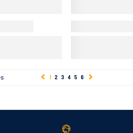
es
1
2
3
4
5
6