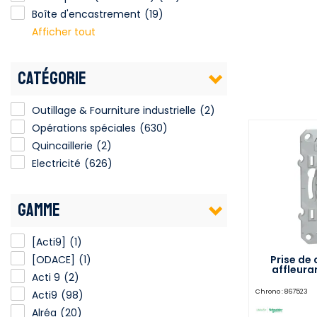
Boîte d'encastrement
(19)
Afficher tout
CATÉGORIE
Outillage & Fourniture industrielle
(2)
Opérations spéciales
(630)
Quincaillerie
(2)
Electricité
(626)
GAMME
[Acti9]
(1)
Prise de
[ODACE]
(1)
affleura
Acti 9
(2)
blanc SCH
Chrono :
867523
Acti9
(98)
Alréa
(20)