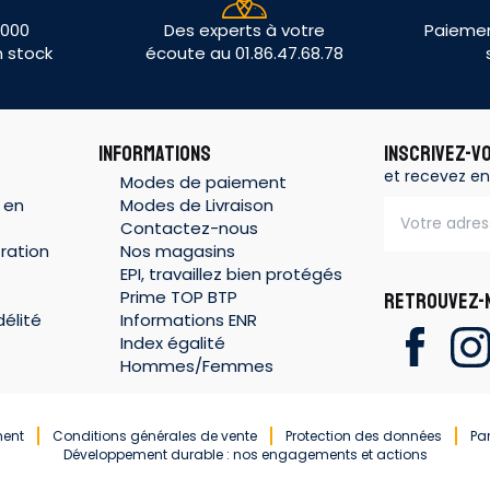
 000
Des experts à votre
Paiemen
n stock
écoute au 01.86.47.68.78
INFORMATIONS
INSCRIVEZ-V
et recevez en
Modes de paiement
 en
Modes de Livraison
Contactez-nous
ration
Nos magasins
EPI, travaillez bien protégés
Prime TOP BTP
RETROUVEZ-N
élité
Informations ENR
Index égalité
Hommes/Femmes
ment
Conditions générales de vente
Protection des données
Pa
Développement durable : nos engagements et actions