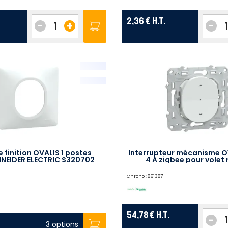
2,36 €
H.T.
-
+
-
 finition OVALIS 1 postes
Interrupteur mécanisme O
NEIDER ELECTRIC S320702
4 A zigbee pour volet 
SCHNEIDER ELECTRIC S
Chrono :
861387
54,78 €
H.T.
-
3 options