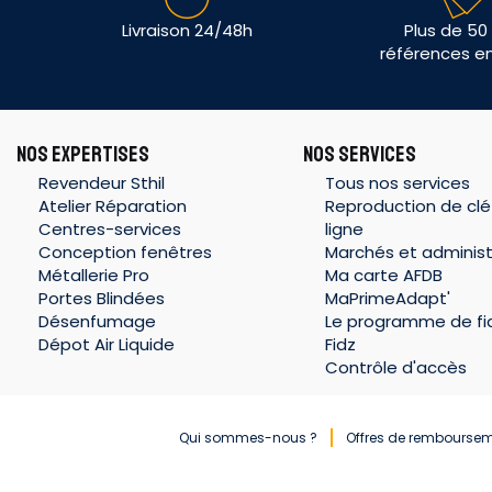
Livraison 24/48h
Plus de 50
références e
NOS EXPERTISES
NOS SERVICES
Revendeur Sthil
Tous nos services
Atelier Réparation
Reproduction de clé
Centres-services
ligne
Conception fenêtres
Marchés et administ
Métallerie Pro
Ma carte AFDB
Portes Blindées
MaPrimeAdapt'
Désenfumage
Le programme de fid
Dépot Air Liquide
Fidz
Contrôle d'accès
Qui sommes-nous ?
Offres de rembourse