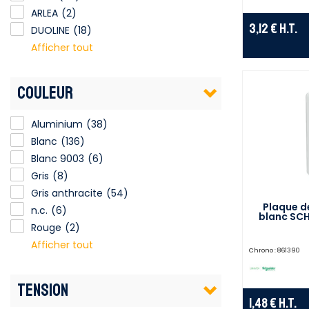
ARLEA
(2)
3,12 €
H.T.
DUOLINE
(18)
Afficher tout
COULEUR
Aluminium
(38)
Blanc
(136)
Blanc 9003
(6)
Gris
(8)
Gris anthracite
(54)
Plaque de
n.c.
(6)
blanc SCH
Rouge
(2)
Afficher tout
Chrono :
861390
TENSION
1,48 €
H.T.