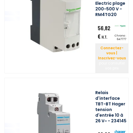
Electric plage
200-500 V -
RM4TG20
56,82
€
Chrono :
H.T.
647777
Connectez-
vous |
Inscrivez-vous
pour consulter
vos prix
Relais
d'interface
TBT-BT Hager
tension
d'entrée 10 à
26 V~ - 234145