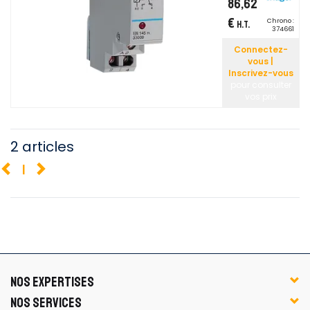
86,62
€
Chrono :
H.T.
374661
Connectez-
vous |
Inscrivez-vous
pour consulter
vos prix
2 articles
1
NOS EXPERTISES
NOS SERVICES