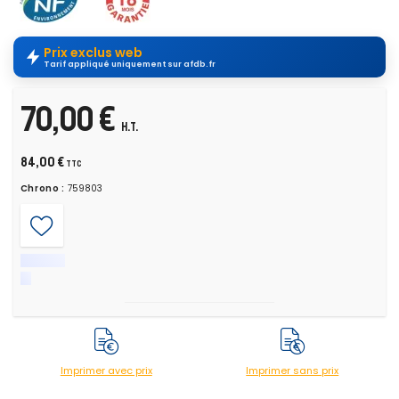
Prix exclus web
Tarif appliqué uniquement sur afdb.fr
70,00 €
H.T.
84,00 €
TTC
Chrono :
759803
Imprimer avec prix
Imprimer sans prix