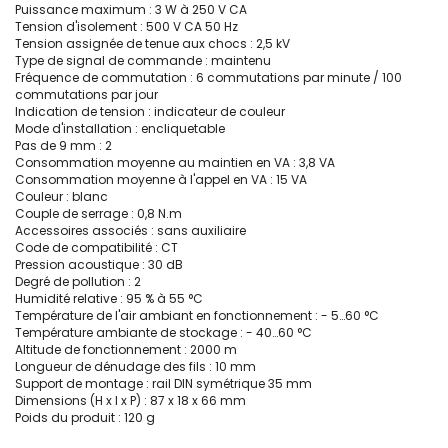
Puissance maximum : 3 W à 250 V CA
Tension d'isolement : 500 V CA 50 Hz
Tension assignée de tenue aux chocs : 2,5 kV
Type de signal de commande : maintenu
Fréquence de commutation : 6 commutations par minute / 100
commutations par jour
Indication de tension : indicateur de couleur
Mode d'installation : encliquetable
Pas de 9 mm : 2
Consommation moyenne au maintien en VA : 3,8 VA
Consommation moyenne à l'appel en VA : 15 VA
Couleur : blanc
Couple de serrage : 0,8 N.m
Accessoires associés : sans auxiliaire
Code de compatibilité : CT
Pression acoustique : 30 dB
Degré de pollution : 2
Humidité relative : 95 % à 55 °C
Température de l'air ambiant en fonctionnement : - 5…60 °C
Température ambiante de stockage : - 40…60 °C
Altitude de fonctionnement : 2000 m
Longueur de dénudage des fils : 10 mm
Support de montage : rail DIN symétrique 35 mm
Dimensions (H x l x P) : 87 x 18 x 66 mm
Poids du produit : 120 g