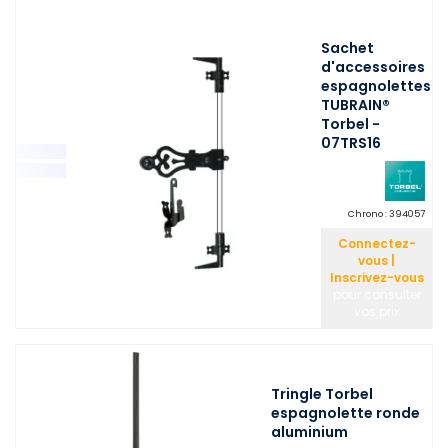
Sachet
d'accessoires
espagnolettes
TUBRAIN®
Torbel -
07TRS16
Chrono :
394057
Connectez-
vous |
Inscrivez-vous
pour consulter
vos prix
Tringle Torbel
espagnolette ronde
aluminium