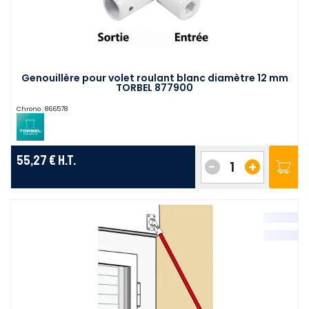
Genouillère pour volet roulant blanc diamètre 12 mm
TORBEL 877900
Chrono :
866578
55,27 €
H.T.
-
+