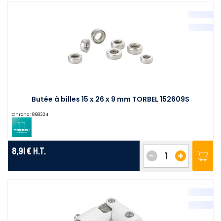
Butée à billes 15 x 26 x 9 mm TORBEL 152609S
Chrono :
868324
8,91 €
H.T.
-
+