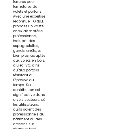
ferrures pour
fermetures de
volets et portails.
Avec une expertise
reconnue, TORBEL
propose un vaste
choix de matériel
professionnel,
incluant des
espagnolettes,
gonds, arrêts, et
bien plus, adaptés
aux volets en bois,
alu et PVC, ainsi
qu'aux portails
résistant à
l'épreuve du
temps. Sa
contribution est
significative dans
divers secteurs, où
les utilisateurs,
qu'ils soient des
professionnels du
bâtiment ou des
artisans sur
chantier, font