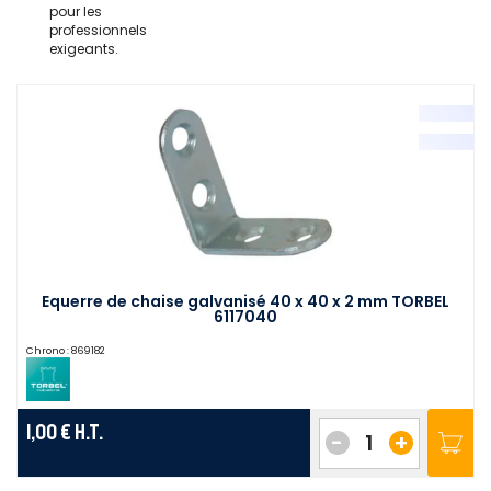
pour les
professionnels
exigeants.
Equerre de chaise galvanisé 40 x 40 x 2 mm TORBEL
6117040
Chrono :
869182
1,00 €
H.T.
-
+