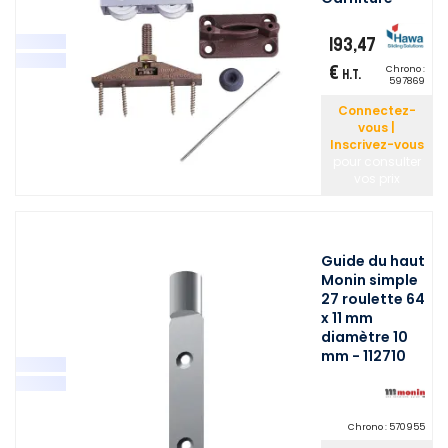
193,47
€
Chrono :
H.T.
597869
Connectez-
vous |
Inscrivez-vous
pour consulter
vos prix
Guide du haut
Monin simple
27 roulette 64
x 11 mm
diamètre 10
mm - 112710
Chrono :
570955