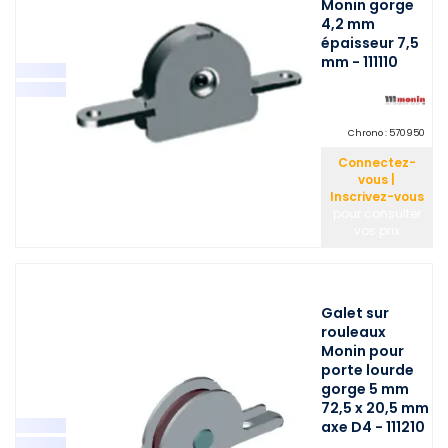
Monin gorge
4,2 mm
épaisseur 7,5
mm - 111110
Chrono :
570950
Connectez-
vous |
Inscrivez-vous
pour consulter
vos prix
Galet sur
rouleaux
Monin pour
porte lourde
gorge 5 mm
72,5 x 20,5 mm
axe D4 - 111210