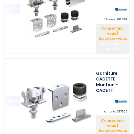
Chrono :
383669
Connectez-
vous |
Inscrivez-vous
pour consulter
vos prix
Garniture
CADETTE
Mantion -
CADETT
Chrono :
567655
Connectez-
vous |
Inscrivez-vous