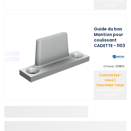
pour consulter
vos prix
Guide du bas
Mantion pour
coulissant
CADETTE - 1103
Chrono :
221806
Connectez-
vous |
Inscrivez-vous
pour consulter
vos prix