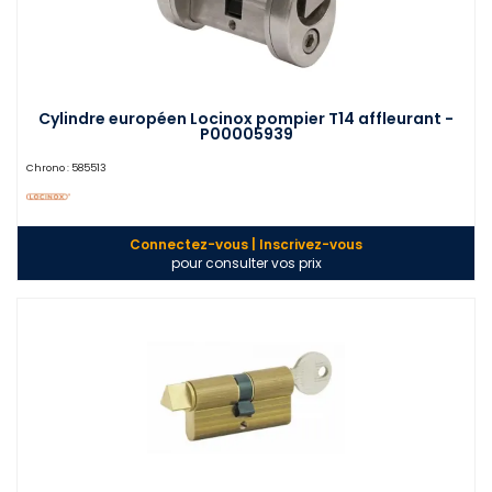
Cylindre européen Locinox pompier T14 affleurant -
P00005939
Chrono :
585513
Connectez-vous | Inscrivez-vous
pour consulter vos prix