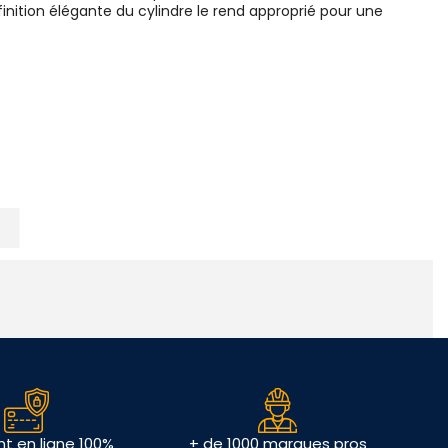
finition élégante du cylindre le rend approprié pour une
t en ligne 100%
+ de 1000 marques pros