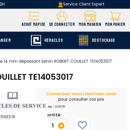
 2H
Service Client Expert
ACHAT RAPIDE
SE CONNECTER
MON MAGASIN
MON PANIER
ANGER
HERACLES
DESTOCKAGE
 de 14 mm dépassant laiton ROBERT COUILLET TE14053017
UILLET TE14053017
Connectez-vous | Inscrivez-vous
pour consulter vos prix
uvrir E-catalogue
Chrono :
208751
page Q-40
Quantité:
-
+