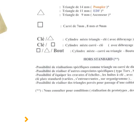
Type :
Bouton
Demi-cylindre
Do
Dimension :
10 X 30 mm
30 X 30 mm
B