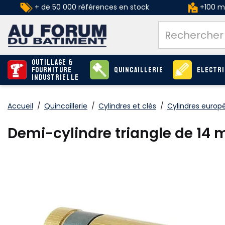
+ de 50 000 références en stock
+100 ma
Outillage &
Fourniture
Quincaillerie
Electri
industrielle
Accueil
/
Quincaillerie
/
Cylindres et clés
/
Cylindres europ
Demi-cylindre triangle de 14