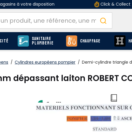
gasins à votre disposition
Click & Collect
Sanitaire
cité
Chauffage
H
Plomberie
éens
/
Cylindres européens pompier
/
Demi-cylindre triangle
 mm dépassant laiton ROBERT CO
O
Produits
page Q-40
2 options :