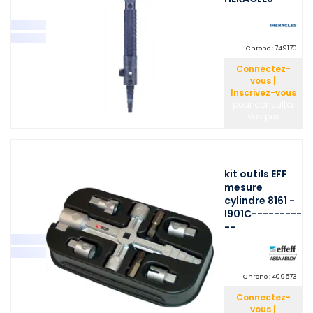
Chrono :
749170
Connectez-
vous |
Inscrivez-vous
pour consulter
vos prix
kit outils EFF
mesure
cylindre 8161 -
I901C---------
--
Chrono :
409573
Connectez-
vous |