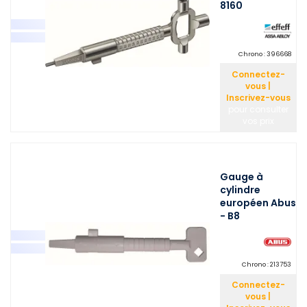
8160
Chrono :
396668
Connectez-
vous |
Inscrivez-vous
pour consulter
vos prix
Gauge à
cylindre
européen Abus
- B8
Chrono :
213753
Connectez-
vous |