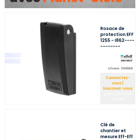
Rosace de
protection EFF
1255 - I862----
--------
Chrono :
396669
Connectez-
vous |
Inscrivez-vous
pour consulter
vos prix
Clé de
chantier et
mesure Eff-Eff