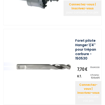
Connectez-vous |
Inscrivez-vous
pour consulter vos prix
Foret pilote
Hanger 1/4''
pour trépan
carbure -
150530
7,70 €
Chrono :
H.T.
536495
Connectez-
vous |
Inscrivez-vous
pour consulter
vos prix