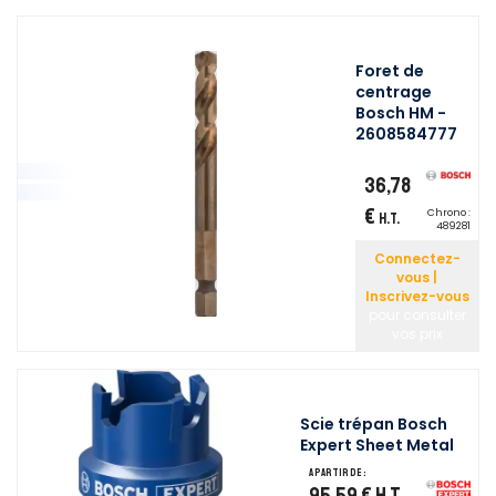
Foret de
centrage
Bosch HM -
2608584777
36,78
€
Chrono :
H.T.
489281
Connectez-
vous |
Inscrivez-vous
pour consulter
vos prix
Scie trépan Bosch
Expert Sheet Metal
A partir de :
95,59 €
H.T.