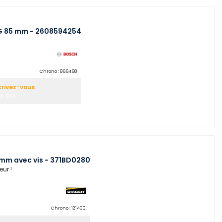
-G 85 mm - 2608594254
Chrono :
866468
crivez-vous
s prix
mm avec vis - 371BD0280
eur !
Chrono :
121400