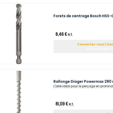
Forets de centrage Bosch HSS
8,46 €
H.T.
Connectez-vous | Ins
pour consulter vo
Rallonge Diager Powermax 280 
L'allié idéal pour le perçage en profond
81,09 €
H.T.