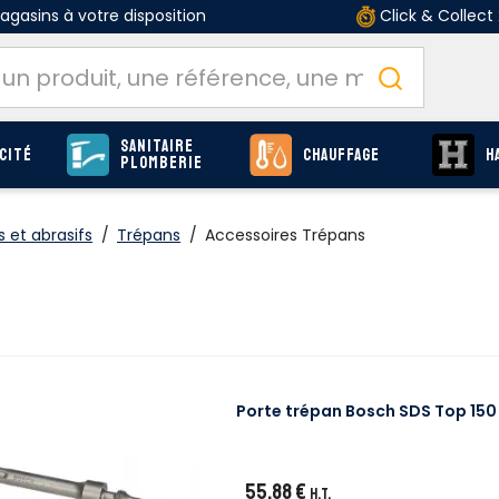
gasins à votre disposition
Click & Collect
Sanitaire
cité
Chauffage
H
Plomberie
 et abrasifs
/
Trépans
/
Accessoires Trépans
Porte trépan Bosch SDS Top 15
55,88 €
H.T.