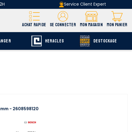
 2H
Service Client Expert
ACHAT RAPIDE
SE CONNECTER
MON MAGASIN
MON PANIER
ANGER
HERACLES
DESTOCKAGE
0 mm - 2608598120