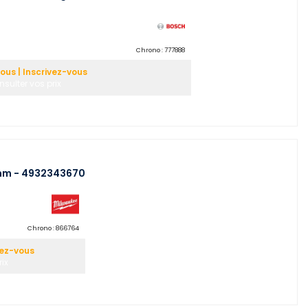
Chrono :
777888
us | Inscrivez-vous
sulter vos prix
mm - 4932343670
Chrono :
866764
vez-vous
rix