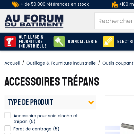
+ de 50 000 références en stock
+100 ma
Outillage &
Fourniture
Quincaillerie
Electri
industrielle
Accueil
/
Outillage & Fourniture industrielle
/
Outils coupants
ACCESSOIRES TRÉPANS
TYPE DE PRODUIT
Accessoire pour scie cloche et trépan
Accessoire pour scie cloche et
trépan
(5)
Foret de centrage
(5)