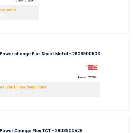
Chrono :
121074
vez-vous
rix
 Power change Plus Sheet Metal - 2608900503
Chrono :
777884
z-vous | Inscrivez-vous
r consulter vos prix
t Power Change Plus TCT - 2608900529