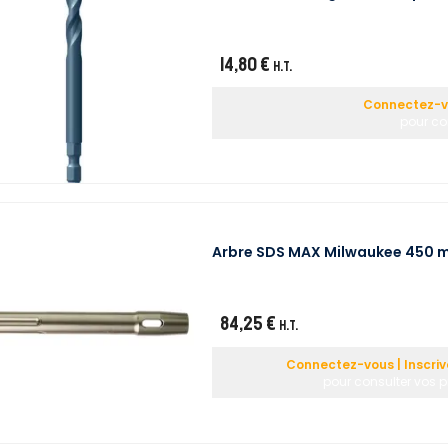
14,80 €
H.T.
Connectez-vo
pour con
Arbre SDS MAX Milwaukee 450 
84,25 €
H.T.
Connectez-vous | Inscri
pour consulter vos p