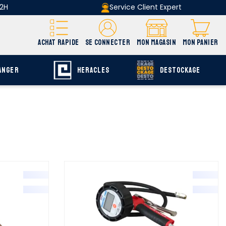
 2H
Service Client Expert
ACHAT RAPIDE
SE CONNECTER
MON MAGASIN
MON PANIER
ANGER
HERACLES
DESTOCKAGE