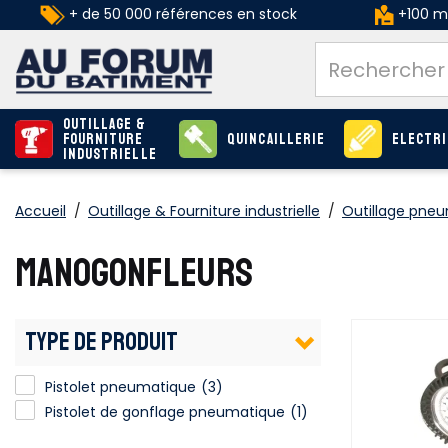
+ de 50 000 références en stock
+100 ma
Outillage &
Fourniture
Quincaillerie
Electri
industrielle
Accueil
/
Outillage & Fourniture industrielle
/
Outillage pne
MANOGONFLEURS
TYPE DE PRODUIT
Pistolet pneumatique
(3)
Pistolet de gonflage pneumatique
Pistolet de gonflage pneumatique
(1)