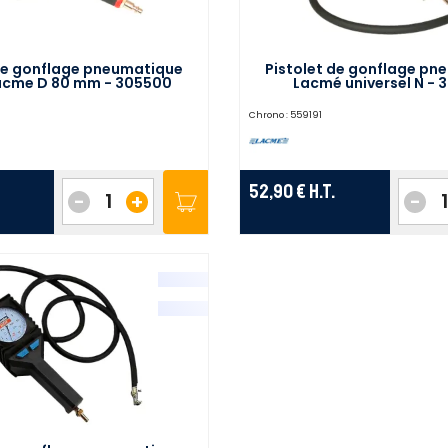
 de gonflage pneumatique
Pistolet de gonflage pn
acme D 80 mm - 305500
Lacmé universel N - 
Chrono :
559191
52,90 €
H.T.
-
+
-