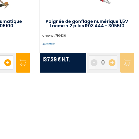
eumatique
Poignée de gonflage numérique 1,5V
305100
Lacme + 2 piles R03 AAA - 305510
Chrono :
780636
137,39 €
H.T.
+
-
+