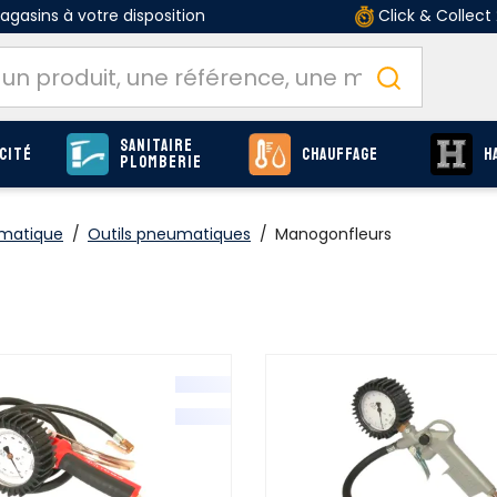
gasins à votre disposition
Click & Collect
Sanitaire
cité
Chauffage
H
Plomberie
umatique
/
Outils pneumatiques
/
Manogonfleurs