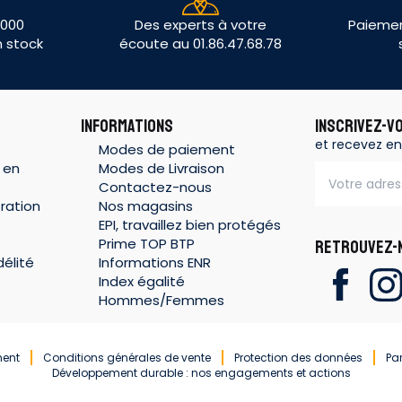
 000
Des experts à votre
Paiemen
n stock
écoute au 01.86.47.68.78
INFORMATIONS
INSCRIVEZ-V
et recevez en
Modes de paiement
 en
Modes de Livraison
Contactez-nous
ration
Nos magasins
EPI, travaillez bien protégés
Prime TOP BTP
RETROUVEZ-N
élité
Informations ENR
Index égalité
Hommes/Femmes
ment
Conditions générales de vente
Protection des données
Pa
Développement durable : nos engagements et actions