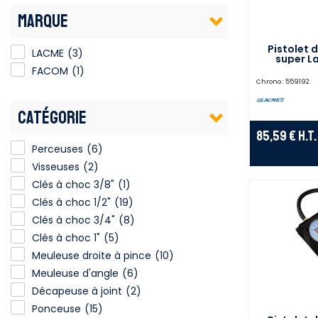
MARQUE
Pistolet
LACME
(3)
super L
FACOM
(1)
Chrono :
559192
CATÉGORIE
85,59 €
H.T.
Perceuses
(6)
Visseuses
(2)
Clés à choc 3/8"
(1)
Clés à choc 1/2"
(19)
Clés à choc 3/4"
(8)
Clés à choc 1"
(5)
Meuleuse droite à pince
(10)
Meuleuse d'angle
(6)
Décapeuse à joint
(2)
Ponceuse
(15)