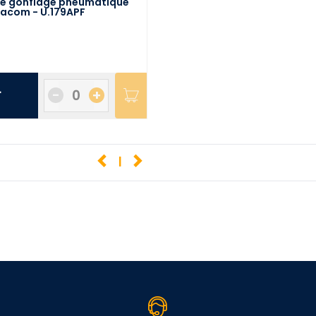
 de gonflage pneumatique
acom - U.179APF
.
-
+
1