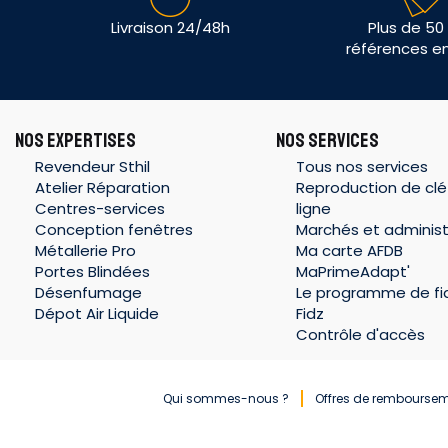
Livraison 24/48h
Plus de 50
références e
NOS EXPERTISES
NOS SERVICES
Revendeur Sthil
Tous nos services
Atelier Réparation
Reproduction de clé
Centres-services
ligne
Conception fenêtres
Marchés et administ
Métallerie Pro
Ma carte AFDB
Portes Blindées
MaPrimeAdapt'
Désenfumage
Le programme de fid
Dépot Air Liquide
Fidz
Contrôle d'accès
Qui sommes-nous ?
Offres de rembourse