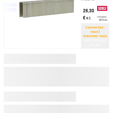
26,30
€
Chrono :
H.T.
601344
Connectez-
vous |
Inscrivez-vous
pour consulter
vos prix