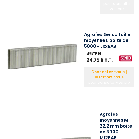
pour consulter
vos prix
Agrafes Senco taille
moyenne L boite de
5000 - LxxBAB
A partir de :
24,75 €
H.T.
Connectez-vous |
Inscrivez-vous
pour consulter vos prix
Agrafes
moyennes M
22,2 mm boite
de 5000 -
M12BAB