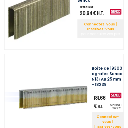
Senco
A partir de :
20,94 €
H.T.
Connectez-vous |
Inscrivez-vous
pour consulter vos prix
Boite de 19300
agrafes Senco
N13FAB 25 mm
- 18239
181,66
€
Chrono :
H.T.
602970
Connectez-
vous |
Inscrivez-vous