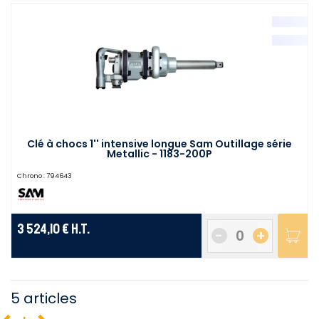
Clé à chocs 1'' intensive longue Sam Outillage série
Metallic - 1183-200P
Chrono :
794643
3 524,10 €
H.T.
-
+
5 articles