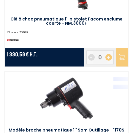
Clé à choc pneumatique 1'' pistolet Facom enclume
courte - NM.3000F
Chrono :
752612
1 330,58 €
H.T.
-
+
Modèle broche pneumatique 1'' Sam Outillage - 1170S