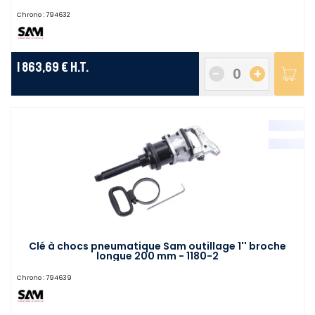
Chrono :
794632
1 863,69 €
H.T.
-
+
Clé à chocs pneumatique Sam outillage 1'' broche
longue 200 mm - 1180-2
Chrono :
794639