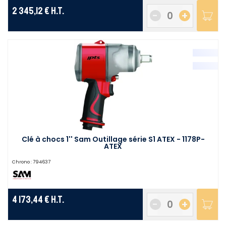
2 345,12 €
H.T.
-
+
Clé à chocs 1'' Sam Outillage série S1 ATEX - 1178P-
ATEX
Chrono :
794637
4 173,44 €
H.T.
-
+