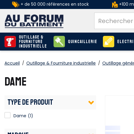
+ de 50 000 références en stock
+100 ma
Outillage &
Fourniture
Quincaillerie
Electri
industrielle
Accueil
/
Outillage & Fourniture industrielle
/
Outillage génér
DAME
TYPE DE PRODUIT
Dame
(1)