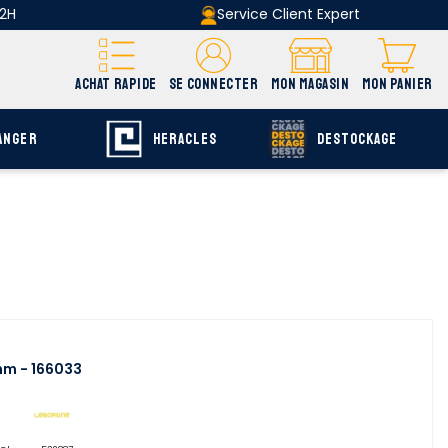
 2H
Service Client Expert
ACHAT RAPIDE
SE CONNECTER
MON MAGASIN
MON PANIER
ANGER
HERACLES
DESTOCKAGE
m - 166033