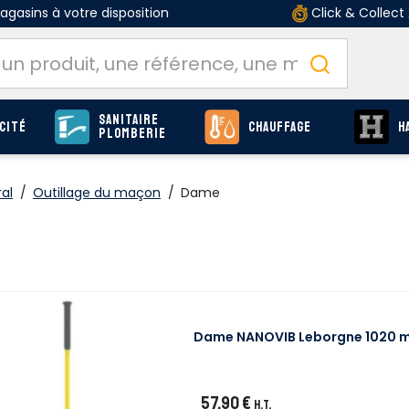
gasins à votre disposition
Click & Collect
Sanitaire
cité
Chauffage
H
Plomberie
al
/
Outillage du maçon
/
Dame
Dame NANOVIB Leborgne 1020 m
57,90 €
H.T.