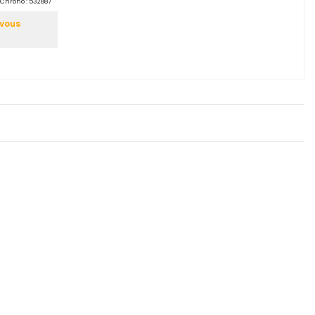
Chrono :
532887
-vous