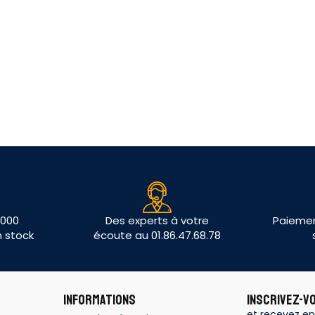
 000
Des experts à votre
Paiemen
n stock
écoute au 01.86.47.68.78
INFORMATIONS
INSCRIVEZ-V
et recevez en