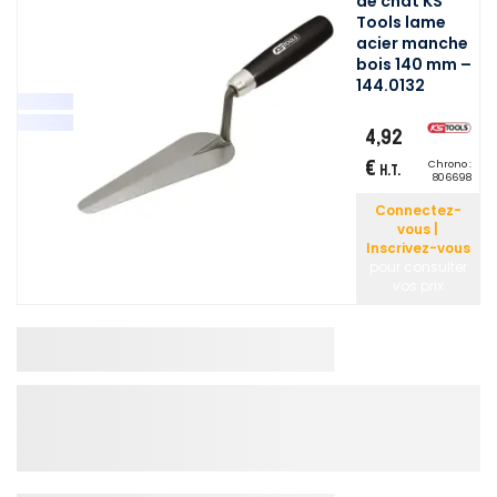
de chat KS
Tools lame
acier manche
bois 140 mm –
144.0132
4,92
€
Chrono :
H.T.
806698
Connectez-
vous |
Inscrivez-vous
pour consulter
vos prix