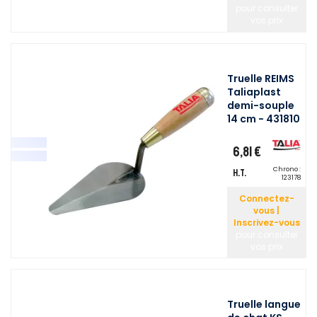
pour consulter
vos prix
Truelle REIMS
Taliaplast
demi-souple
14 cm - 431810
6,81 €
Chrono :
H.T.
123178
Connectez-
vous |
Inscrivez-vous
pour consulter
vos prix
Truelle langue