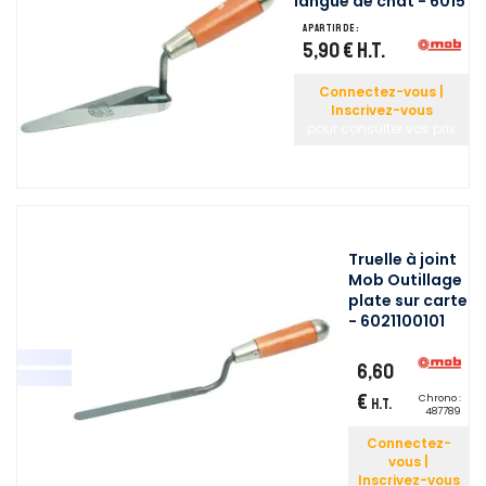
langue de chat - 6015
A partir de :
5,90 €
H.T.
Connectez-vous |
Inscrivez-vous
pour consulter vos prix
Truelle à joint
Mob Outillage
plate sur carte
- 6021100101
6,60
€
Chrono :
H.T.
487789
Connectez-
vous |
Inscrivez-vous