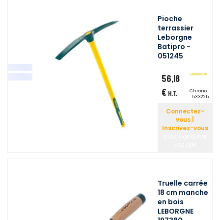
Pioche
terrassier
Leborgne
Batipro -
051245
56,18
€
Chrono :
H.T.
533225
Connectez-
vous |
Inscrivez-vous
pour consulter
vos prix
Truelle carrée
18 cm manche
en bois
LEBORGNE