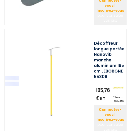
Connectez-
vous |
Inscrivez-vous
pour consulter
vos prix
Décoffreur
longue portée
Nanovib
manche
aluminium 185
cm LEBORGNE
55309
105,76
€
Chrono :
H.T.
860458
Connectez-
vous |
Inscrivez-vous
pour consulter
vos prix