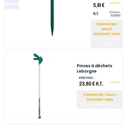
5,81 €
Chrono :
H.T.
532895
Connectez-
vous |
Inscrivez-vous
pour consulter
vos prix
Pinces à déchets
Leborgne
A partir de :
23,80 €
H.T.
Connectez-vous |
Inscrivez-vous
pour consulter vos prix