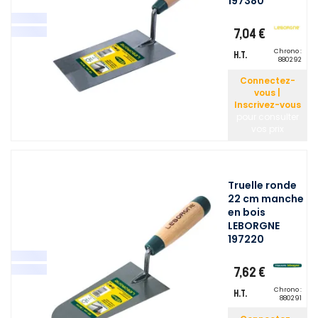
197380
7,04 €
Chrono :
H.T.
880292
Connectez-
vous |
Inscrivez-vous
pour consulter
vos prix
Truelle ronde
22 cm manche
en bois
LEBORGNE
197220
7,62 €
Chrono :
H.T.
880291