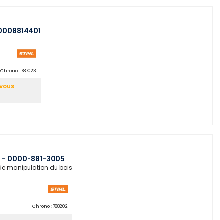
00008814401
Chrono :
787023
-vous
20 - 0000-881-3005
 de manipulation du bois
Chrono :
788202