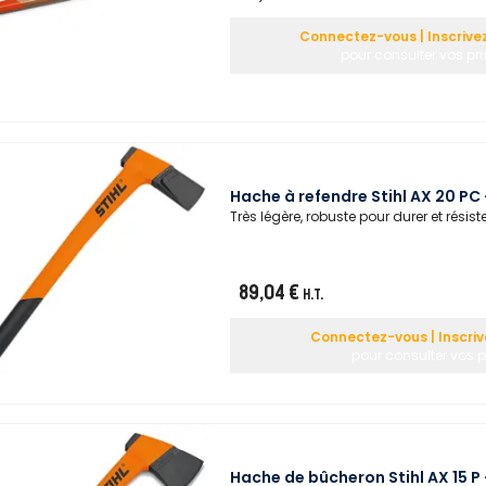
Connectez-vous | Inscrive
pour consulter vos pri
Hache à refendre Stihl AX 20 P
Très légère, robuste pour durer et résist
89,04 €
H.T.
Connectez-vous | Inscri
pour consulter vos p
Hache de bûcheron Stihl AX 15 P