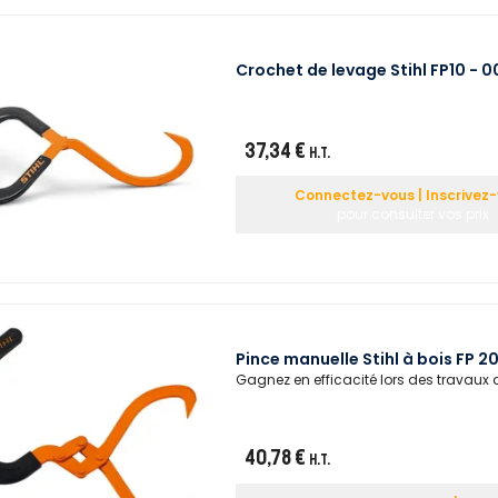
Crochet de levage Stihl FP10 - 
37,34 €
H.T.
Connectez-vous | Inscrivez
pour consulter vos prix
Pince manuelle Stihl à bois FP 
Gagnez en efficacité lors des travaux
40,78 €
H.T.