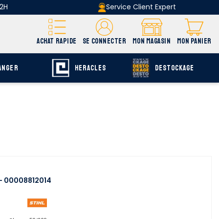
 2H
Service Client Expert
ACHAT RAPIDE
SE CONNECTER
MON MAGASIN
MON PANIER
ANGER
HERACLES
DESTOCKAGE
 - 00008812014