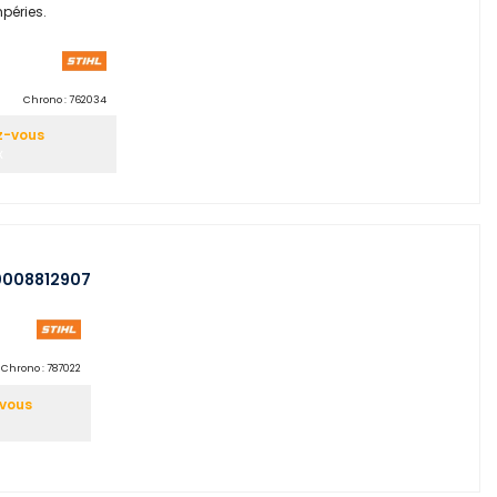
péries.
Chrono :
762034
z-vous
x
 00008812907
Chrono :
787022
-vous