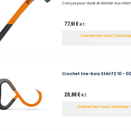
Conçue pour durer et résister aux intem
77,91 €
H.T.
Connectez-vous | Inscrive
pour consulter vos pri
Crochet tire-bois Stihl FZ 10 -
26,88 €
H.T.
Connectez-vous | Inscrivez
pour consulter vos prix