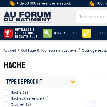
+ de 50 000 références en stock
+100 ma
Outillage &
Fourniture
Quincaillerie
Electri
industrielle
Accueil
/
Outillage & Fourniture industrielle
/
Outillage espa
HACHE
TYPE DE PRODUIT
Hache
(9)
Haches à refendre
(4)
Crochet
(3)