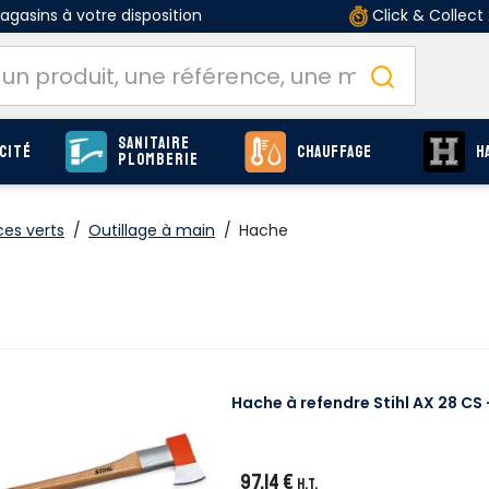
gasins à votre disposition
Click & Collect
Sanitaire
cité
Chauffage
H
Plomberie
ces verts
/
Outillage à main
/
Hache
Hache à refendre Stihl AX 28 CS
97,14 €
H.T.